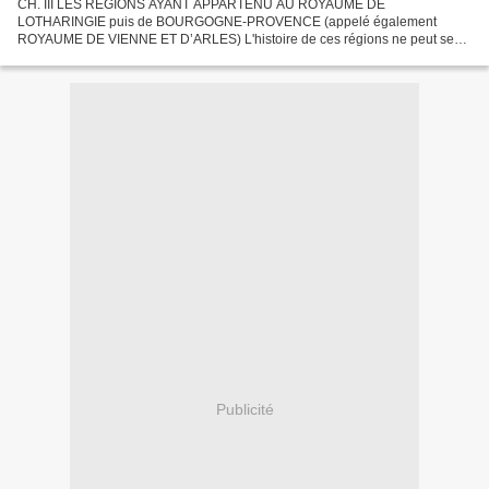
CH. III LES REGIONS AYANT APPARTENU AU ROYAUME DE
LOTHARINGIE puis de BOURGOGNE-PROVENCE (appelé également
ROYAUME DE VIENNE ET D’ARLES) L'histoire de ces régions ne peut se
comprendre si on ne la rattache pas à celle du Royaume Burgonde et au
Deuxième...
Publicité