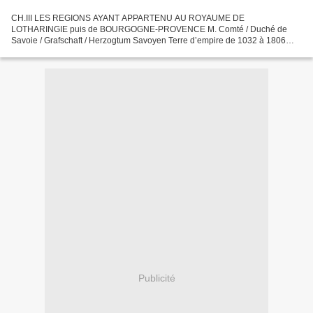
CH.III LES REGIONS AYANT APPARTENU AU ROYAUME DE
LOTHARINGIE puis de BOURGOGNE-PROVENCE M. Comté / Duché de
Savoie / Grafschaft / Herzogtum Savoyen Terre d’empire de 1032 à 1806
Toute l’histoire de la Savoie comme celle d’autres territoires de l’Europe...
Publicité