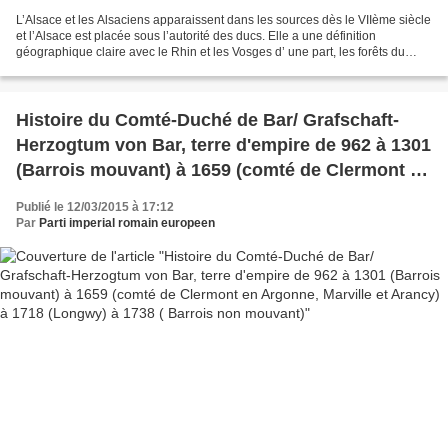
L’Alsace et les Alsaciens apparaissent dans les sources dès le VIIème siècle
et l’Alsace est placée sous l’autorité des ducs. Elle a une définition
géographique claire avec le Rhin et les Vosges d’ une part, les forêts du
nord et du sud d’ autre part...
Histoire du Comté-Duché de Bar/ Grafschaft-
Herzogtum von Bar, terre d'empire de 962 à 1301
(Barrois mouvant) à 1659 (comté de Clermont en
Argonne, Marville et Arancy) à 1718 (Longwy) à
Publié le 12/03/2015 à 17:12
1738 ( Barrois non mouvant)
Par
Parti imperial romain europeen