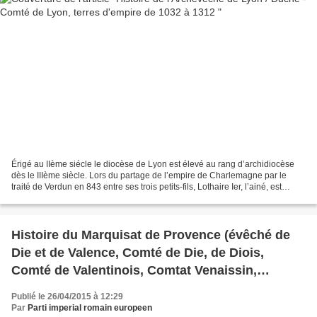
Érigé au IIème siécle le diocèse de Lyon est élevé au rang d’archidiocèse
dès le IIIème siècle. Lors du partage de l’empire de Charlemagne par le
traité de Verdun en 843 entre ses trois petits-fils, Lothaire Ier, l’ainé, est
empereur et se voit attribuer...
Histoire du Marquisat de Provence (évêché de
Die et de Valence, Comté de Die, de Diois,
Comté de Valentinois, Comtat Venaissin,
Avignon, Comté-Principauté d’Orange)
Publié le 26/04/2015 à 12:29
Par
Parti imperial romain europeen