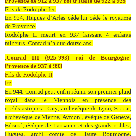
Provence de 912 à 937 roi d’Italie de 922 à 925
Fils de Rodolphe Ier.
En 934, Hugues d’Arles céde lui céde le royaume
de Provence.
Rodolphe II meurt en 937 laissant 4 enfants
mineurs. Conrad n’a que douze ans.
.Conrad III (925-993) roi de Bourgogne-
Provence de 937 à 993
Fils de Rodolphe II
En
En 944, Conrad peut enfin réunir son premier plaid
royal dans le Viennois en présence des
ecclésiastiques : Guy, archevêque de Lyon, Sobon,
archevêque de Vienne, Aymon , évêque de Genève,
Béraud, évêque de Lausanne et des grands nobles,
Hugues, archi comte de Haute Bourgogne,