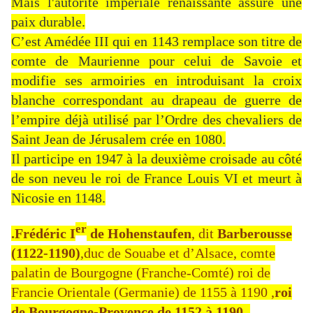
Mais l'autorité impériale renaissante assure une
paix durable.
C’est Amédée III qui en 1143 remplace son titre de
comte de Maurienne pour celui de Savoie et
modifie ses armoiries en introduisant la croix
blanche correspondant au drapeau de guerre de
l’empire déjà utilisé par l’Ordre des chevaliers de
Saint Jean de Jérusalem crée en 1080.
Il participe en 1947 à la deuxième croisade au côté
de son neveu le roi de France Louis VI et meurt à
Nicosie en 1148.
er
.Frédéric I
de Hohenstaufen
, dit
Barberousse
(1122-1190)
,duc de Souabe et d’Alsace, comte
palatin de Bourgogne (Franche-Comté) roi de
Francie Orientale (Germanie) de 1155 à 1190 ,
roi
de Bourgogne-Provence de 1152 à 1190
,