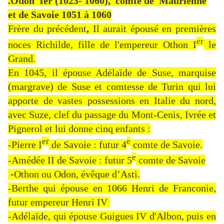
.Odon Ier (1023- 1060), comte de Maurienne
et de Savoie 1051 à 1060
Frère du précédent
,
Il aurait épousé en premières
er
noces Richilde, fille de l'empereur Othon I
le
Grand.
En 1045, il épouse Adélaïde de Suse, marquise
(margrave) de Suse et comtesse de Turin qui lui
apporte de vastes possessions en Italie du nord,
avec Suze, clef du passage du Mont-Cenis, Ivrée et
Pignerol et lui donne cinq enfants :
er
e
-Pierre I
de Savoie : futur 4
comte de Savoie.
e
-Amédée II de Savoie : futur 5
comte de Savoie
-
Othon ou Odon, évêque d’Asti.
-Berthe qui épouse en 1066 Henri de Franconie,
futur empereur Henri IV
-Adélaïde, qui épouse Guigues IV d'Albon, puis en