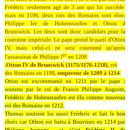
Frédéric seulement agé de 3 ans qui lui succède
mais
en 1198, deux rois des Romains sont élus:
Philippe Ier de Hohenstaufen et Otton d
Brunswick. Les deux sont donc candidats pour la
couronne impériale. Le pape prend le parti d'Otton
IV, mais celui-ci ne sera couronné qu'après
er
l'assassinat de Philippe
I
en 1208
.Otton IV de Brunswick
(1175/1176-1218)
, roi
des Romains en 1198,
empereur de 1209 à 1214
Otton est excommunié en 1211 par le pape ;
soutenu par le roi de France Philippe Auguste
,
Frédéric de Hohenstaufen est élu comme nouveau
roi des Romains en 1212.
Thomas soutient lui aussi Fréderic et fait le bon
choix car Othon est battu à Bouvines en 1214 par
Philippe Auguste et
c’est
Frédéric II de