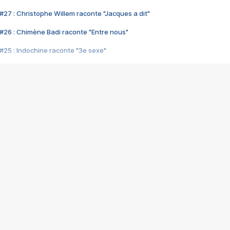
#27 : Christophe Willem raconte "Jacques a dit"
#26 : Chimène Badi raconte "Entre nous"
#25 : Indochine raconte "3e sexe"
#24 : Zaho raconte "C'est chelou"
#23 : Patrick Bruel raconte "Au café des délices"
#22 : Kyo raconte "Le chemin"
#21 : Nolwenn Leroy raconte "Cassé"
#20 : Patrick Hernandez raconte "Born to be alive"
#19 : Lorie raconte "Près de moi"
#18 : Michael Jones raconte "A nos actes manqués" (avec Jean-Jacque
#17 : Khaled raconte "Aïcha"
#16 : Corneille raconte "Parce qu'on vient de loin"