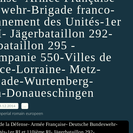
wehr-Brigade franco-
nnement des Unités-1er
- Jägerbataillon 292-
bataillon 295 -
mpanie 550-Villes de
ce-Lorraine- Metz-
Bade-Wurtemberg-
-Donaueschingen
3.12.2014
…
imperial romain europeen