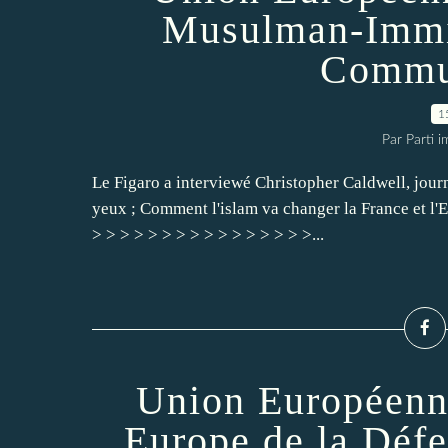
Musulman-Immig
Commu
1
Par Parti 
Le Figaro a interviewé Christopher Caldwell, journ
yeux ; Comment l'islam va changer la France et l'E
> > > > > > > > > > > > > > > >...
Union Européenn
Europe de la Déf