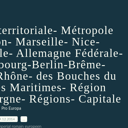
erritoriale- Métropole
n- Marseille- Nice-
le- Allemagne Fédérale-
mbourg-Berlin-Brême-
Rhône- des Bouches du
s Maritimes- Région
gne- Régions- Capitale
Pro Europa
9.12.2014
…
imperial romain europeen