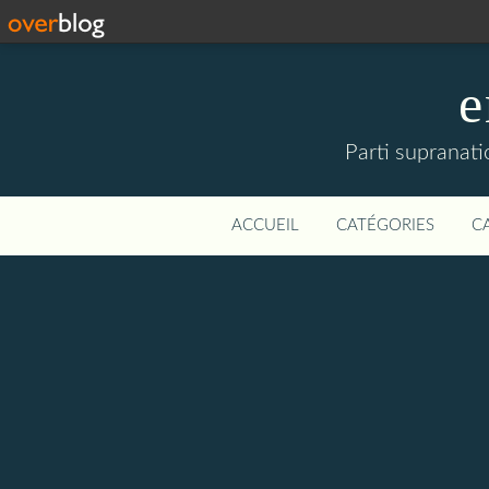
e
Parti supranati
ACCUEIL
CATÉGORIES
C