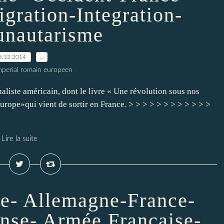
ration-Integration-
nautarisme
5.12.2014
…
imperial romain europeen
aliste américain, dont le livre « Une révolution sous nos
urope»qui vient de sortir en France. > > > > > > > > > > > >
Lire la suite
e- Allemagne-France-
ense- Armée Française-