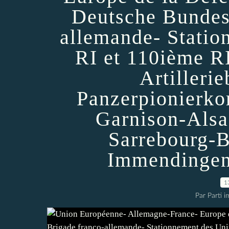
Deutsche Bundes
allemande- Statio
RI et 110ième RI
Artillerie
Panzerpionierko
Garnison-Alsa
Sarrebourg-
Immendingen
1
Par Parti 