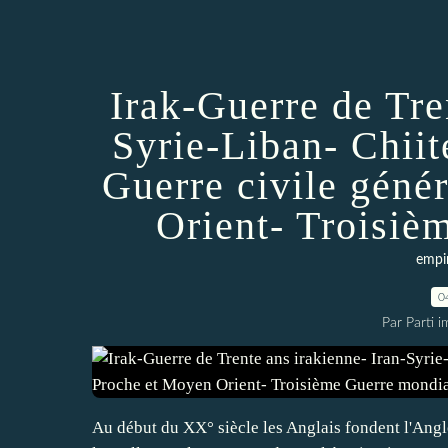
Irak-Guerre de Tre
Syrie-Liban- Chiit
Guerre civile géné
Orient- Troisiè
empi
0
Par Parti 
Au début du XX° siècle les Anglais fondent l'Angl