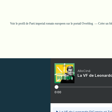
Voir le profil de
Parti imperial romain europeen
sur le portail Overblog
Créer un bl
AlloCiné
La VF de Leonardo
0:00
La VF de Leonardo DiCaprio et To