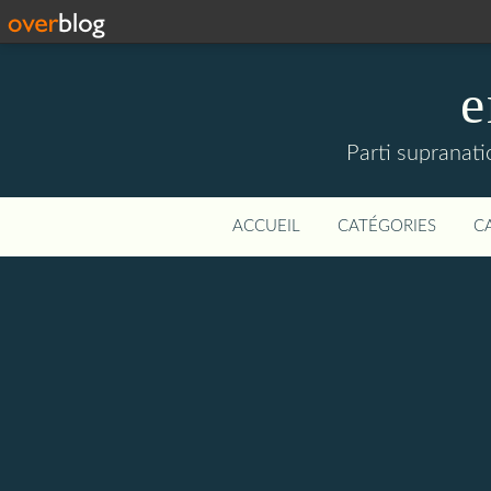
e
Parti supranati
ACCUEIL
CATÉGORIES
C