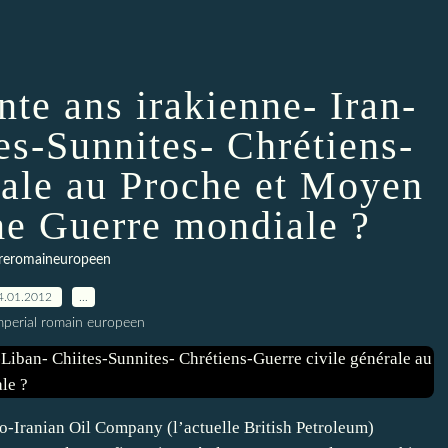
nte ans irakienne- Iran-
es-Sunnites- Chrétiens-
rale au Proche et Moyen
me Guerre mondiale ?
reromaineuropeen
4.01.2012
…
imperial romain europeen
o-Iranian Oil Company (l’actuelle British Petroleum)