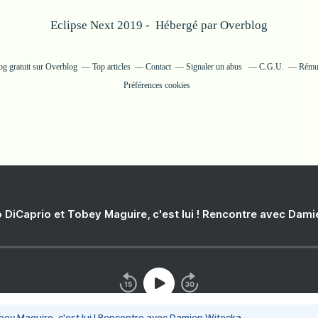
Eclipse Next 2019 - Hébergé par
Overblog
og gratuit sur Overblog
Top articles
Contact
Signaler un abus
C.G.U.
Rémun
Préférences cookies
 DiCaprio et Tobey Maguire, c'est lui ! Rencontre avec Dam
bey Maguire, c'est lui ! Rencontre avec Damien Witecka