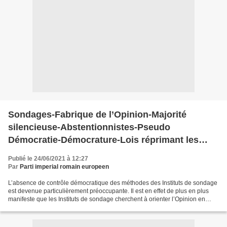
Sondages-Fabrique de l’Opinion-Majorité
silencieuse-Abstentionnistes-Pseudo
Démocratie-Démocrature-Lois réprimant les
actes et propos racistes, antireligieux, sexistes,
Publié le 24/06/2021 à 12:27
homophobes etc…
Par
Parti imperial romain europeen
L’absence de contrôle démocratique des méthodes des Instituts de sondage
est devenue particulièrement préoccupante. Il est en effet de plus en plus
manifeste que les Instituts de sondage cherchent à orienter l’Opinion en
voulant influencer les Indécis...