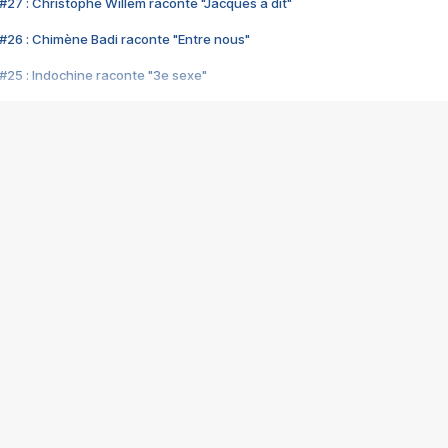
#27 : Christophe Willem raconte "Jacques a dit"
#26 : Chimène Badi raconte "Entre nous"
#25 : Indochine raconte "3e sexe"
#24 : Zaho raconte "C'est chelou"
#23 : Patrick Bruel raconte "Au café des délices"
#22 : Kyo raconte "Le chemin"
#21 : Nolwenn Leroy raconte "Cassé"
#20 : Patrick Hernandez raconte "Born to be alive"
#19 : Lorie raconte "Près de moi"
#18 : Michael Jones raconte "A nos actes manqués" (avec Jean-Jacque
#17 : Khaled raconte "Aïcha"
#16 : Corneille raconte "Parce qu'on vient de loin"
#15 : Indochine raconte "L'aventurier"