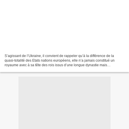
S’agissant de l’Ukraine, il convient de rappeler qu’à la différence de la
quasi-totalité des Etats nations européens, elle n’a jamais constitué un
royaume avec à sa tête des rois issus d’une longue dynastie mais
seulement, vers le début du X° siècle,...