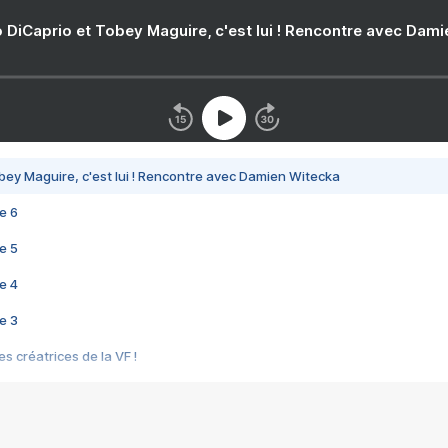
 DiCaprio et Tobey Maguire, c'est lui ! Rencontre avec Dam
bey Maguire, c'est lui ! Rencontre avec Damien Witecka
e 6
e 5
e 4
e 3
s créatrices de la VF !
e 2
e 1