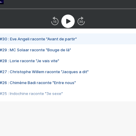
#30 : Eve Angeli raconte "Avant de partir"
#29 : MC Solaar raconte "Bouge de là"
28 : Lorie raconte "Je vais vite"
#27 : Christophe Willem raconte "Jacques a dit"
#26 : Chimène Badi raconte "Entre nous"
#25 : Indochine raconte "3e sexe"
#24 : Zaho raconte "C'est chelou"
#23 : Patrick Bruel raconte "Au café des délices"
#22 : Kyo raconte "Le chemin"