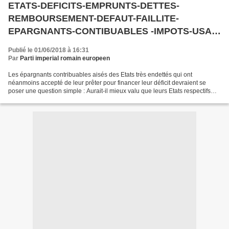
ETATS-DEFICITS-EMPRUNTS-DETTES-
REMBOURSEMENT-DEFAUT-FAILLITE-
EPARGNANTS-CONTIBUABLES -IMPOTS-USA-
FRANCE-ITALIE-ESPAGNE-GRECE……..
Publié le 01/06/2018 à 16:31
Par
Parti imperial romain europeen
Les épargnants contribuables aisés des Etats très endettés qui ont
néanmoins accepté de leur prêter pour financer leur déficit devraient se
poser une question simple : Aurait-il mieux valu que leurs Etats respectifs
leurs prennent davantage d’impôts pour...