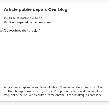
Article publié depuis Overblog
Publié le 28/06/2018 à 14:38
Par
Parti imperial romain europeen
Au premier chapitre de son livre intitulé « L’Idée impériale » l’archiduc Otto
de Habsbourg-Lorraine écrit ; « Lorsqu’on prononce le nom d’empire, il est
fréquent de se trouver en butte aux malentendus et aux attaques partisanes.
Trop de gens, en effet,...