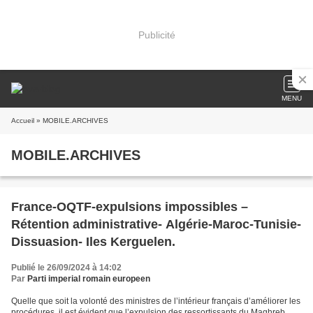
Publicité
MENU
Accueil
» MOBILE.ARCHIVES
MOBILE.ARCHIVES
France-OQTF-expulsions impossibles –
Rétention administrative- Algérie-Maroc-Tunisie-
Dissuasion- Iles Kerguelen.
Publié le 26/09/2024 à 14:02
Par
Parti imperial romain europeen
Quelle que soit la volonté des ministres de l’intérieur français d’améliorer les
procédures, il est évident que l’expulsion des ressortissants du Maghreb