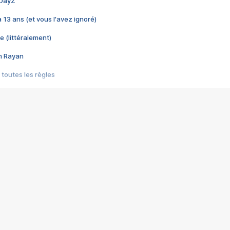
 DayZ
 a 13 ans (et vous l'avez ignoré)
e (littéralement)
im Rayan
 toutes les règles
s les jeux vidéo
us choquant de Rockstar ? - Le scandale BULLY
e plus moche de Steam
du RÊVE tourne au CAUCHEMAR
pendant 8 heures
it… à tort
umiliés par un jeu vidéo
ire - Final Fantasy 8