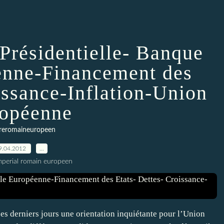
 Présidentielle- Banque
enne-Financement des
issance-Inflation-Union
opéenne
reromaineuropeen
9.04.2012
…
imperial romain europeen
es derniers jours une orientation inquiétante pour l’Union