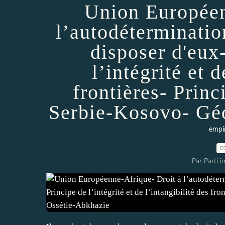
Union Européen
l’autodéterminatio
disposer d'eu
l’intégrité et d
frontières- Prin
Serbie-Kosovo- Géo
empi
0
Par Parti 