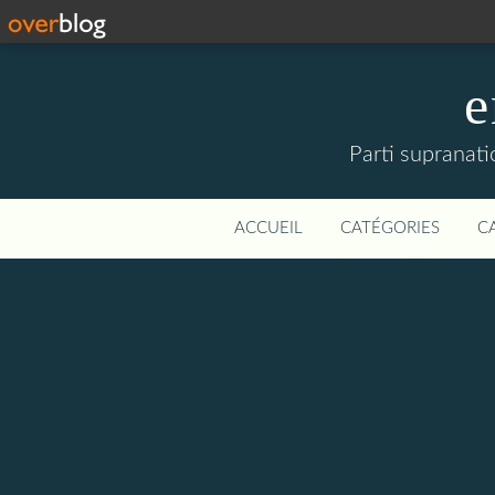
e
Parti supranati
ACCUEIL
CATÉGORIES
C