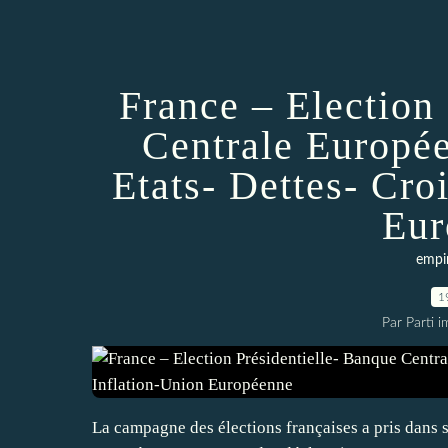
France – Election
Centrale Europé
Etats- Dettes- Cro
Eur
empi
1
Par Parti 
La campagne des élections françaises a pris dans s