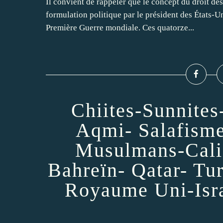
Il convient de rappeler que le concept du droit d
formulation politique par le président des États-U
Première Guerre mondiale. Ces quatorze...
Chiites-Sunnites
Aqmi- Salafism
Musulmans-Calif
Bahreïn- Qatar- Tu
Royaume Uni-Isra