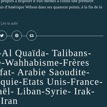
es peuples à disposer d’eux-mêmes a connu une première
nis d'Amérique Wilson dans ses quatorze points, à la fin de la
Lire la suite
-Al Quaïda- Talibans-
e-Wahhabisme-Frères
at- Arabie Saoudite-
rquie-Etats Unis-France-
ël- Liban-Syrie- Irak-
Iran