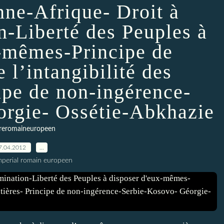
ne-Afrique- Droit à
n-Liberté des Peuples à
x-mêmes-Principe de
e l’intangibilité des
cipe de non-ingérence-
rgie- Ossétie-Abkhazie
reromaineuropeen
7.04.2012
…
imperial romain europeen