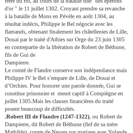
frère du roi, au cours de la bataille dite "des éperons
d'or " le 11 juillet 1302. Croyant prendre sa revanche
à la bataille de Mons en Pévèle en août 1304, au
résultat indécis, Philippe le Bel négocie avec les
flamands, obtenant finalement les châtellenies de Lille,
Douai par le traité d'Athies sur Orge du 23 juin 1305
en contrepartie de la libération de Robert de Béthune,
fils de Gui de
Dampierre.
Le comté de Flandre conserve son indépendance mais
Philippe IV le Bel s’empare de Lille, de Douai et
d’Orchies. Pour honorer une parole donnée, Gui se
constitue prisonnier et meurt captif à Compiègne en
juillet 1305.Mais les clauses financières du traité
posent beaucoup de difficultés.
.Robert III de Flandre (1247-1322)
, ou Robert de
Dampierre, dit Robert de Béthune (fief de sa mère
Mathilde), comte de Nevers par mariage avec Yolande