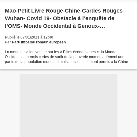
Mao-Petit Livre Rouge-Chine-Gardes Rouges-
Wuhan- Covid 19- Obstacle à l’enquête de
l’OMS- Monde Occidental à Genoux-
Endettement colossal-Rétablissement
Publié le 07/01/2021 à 12:40
Economique chinois- Dictature communiste-
Par
Parti imperial romain europeen
Volonté hégémonique- Dénonciation de tous les
La mondialisation voulue par les « Elites économiques « du Monde
accords commerciaux-Demande d’indemnité à
Occidental a permis certes de sortir de la pauvreté momentanément une
partie de la population mondiale mais a essentiellement permis à la Chine
la Chine-Boycott-
de faire sortir en un quart de siècle son...