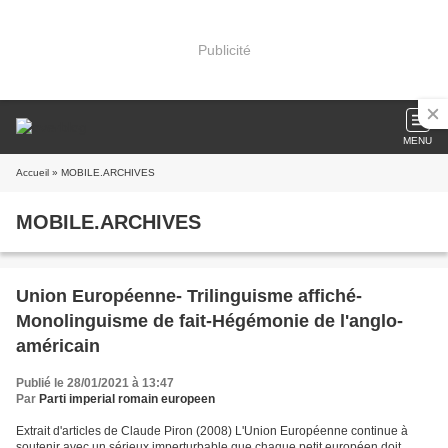
Publicité
MENU
Accueil
» MOBILE.ARCHIVES
MOBILE.ARCHIVES
Union Européenne- Trilinguisme affiché-
Monolinguisme de fait-Hégémonie de l'anglo-
américain
Publié le 28/01/2021 à 13:47
Par
Parti imperial romain europeen
Extrait d'articles de Claude Piron (2008) L'Union Européenne continue à
soutenir avec un sérieux imperturbable que chaque petit européen doit