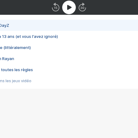
 DayZ
 a 13 ans (et vous l'avez ignoré)
e (littéralement)
im Rayan
 toutes les règles
s les jeux vidéo
us choquant de Rockstar ? - Le scandale BULLY
e plus moche de Steam
du RÊVE tourne au CAUCHEMAR
pendant 8 heures
it… à tort