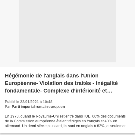
Hégémonie de l'anglais dans l'Union
Européenne- Violation des traités - Inégalité
fondamentale- Complexe d’infériorité et
complicité tacite des Allemands -Ursula von der
Publié le 22/01/2021 à 10:48
Leyen- Passivité des francophones -
Par
Parti imperial romain europeen
Comportement anti-démocratique- Snobisme-
En 1973, quand le Royaume-Uni est entré dans l'UE, 60% des documents
Américanisation-Abaissement culturel-Avantage
de la Commission européenne étaient rédigés en français et 40% en
allemand. Un demi-siècle plus tard, ils sont en anglais à 82%, et seulement
financier pour les anglophones.
à 3% en français, qui reste théoriquement...