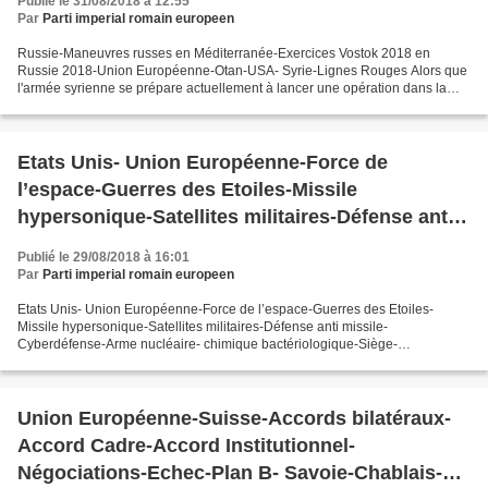
Publié le 31/08/2018 à 12:55
Par
Parti imperial romain europeen
Russie-Maneuvres russes en Méditerranée-Exercices Vostok 2018 en
Russie 2018-Union Européenne-Otan-USA- Syrie-Lignes Rouges Alors que
l'armée syrienne se prépare actuellement à lancer une opération dans la
province d'Idlib, la seule région du pays encore...
Etats Unis- Union Européenne-Force de
l’espace-Guerres des Etoiles-Missile
hypersonique-Satellites militaires-Défense anti
missile-Cyberdéfense-Arme nucléaire- chimique
Publié le 29/08/2018 à 16:01
bactériologique-Siège- Reconquête des villes-
Par
Parti imperial romain europeen
Stalingrag-Leningrad-Grozny-Syrie-Villes-
Etats Unis- Union Européenne-Force de l’espace-Guerres des Etoiles-
Bataillon mixte d’Infanterie et de Génie de
Missile hypersonique-Satellites militaires-Défense anti missile-
Cyberdéfense-Arme nucléaire- chimique bactériologique-Siège-
Combat Urbain- Combat sous terre
Reconquête des villes-Stalingrag-Leningrad-Grozny-Syrie-Villes-Bataillon...
Union Européenne-Suisse-Accords bilatéraux-
Accord Cadre-Accord Institutionnel-
Négociations-Echec-Plan B- Savoie-Chablais-