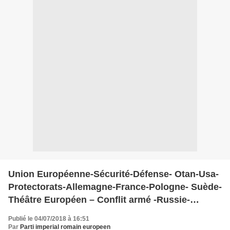
Union Européenne-Sécurité-Défense- Otan-Usa-
Protectorats-Allemagne-France-Pologne- Suède-
Théâtre Européen – Conflit armé -Russie-
Armées professionnelles- Forces insuffisantes-
Publié le 04/07/2018 à 16:51
Service National- Remontée en puissance-
Par
Parti imperial romain europeen