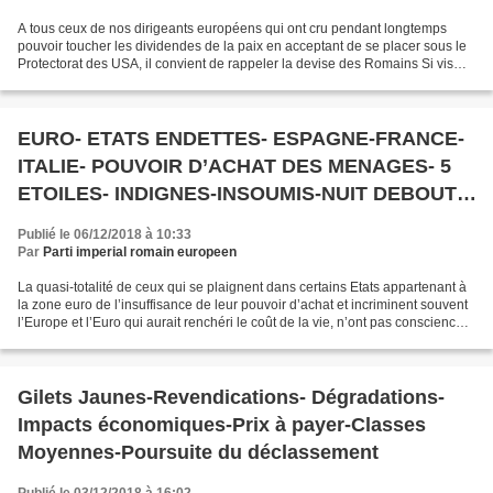
Remilitarisation-
A tous ceux de nos dirigeants européens qui ont cru pendant longtemps
pouvoir toucher les dividendes de la paix en acceptant de se placer sous le
Protectorat des USA, il convient de rappeler la devise des Romains Si vis
pacem para Bellum. En effet, on...
EURO- ETATS ENDETTES- ESPAGNE-FRANCE-
ITALIE- POUVOIR D’ACHAT DES MENAGES- 5
ETOILES- INDIGNES-INSOUMIS-NUIT DEBOUT-
GILETS JAUNES-REVOLUTION-DEGAGISME
Publié le 06/12/2018 à 10:33
Par
Parti imperial romain europeen
La quasi-totalité de ceux qui se plaignent dans certains Etats appartenant à
la zone euro de l’insuffisance de leur pouvoir d’achat et incriminent souvent
l’Europe et l’Euro qui aurait renchéri le coût de la vie, n’ont pas conscience
que le niveau de...
Gilets Jaunes-Revendications- Dégradations-
Impacts économiques-Prix à payer-Classes
Moyennes-Poursuite du déclassement