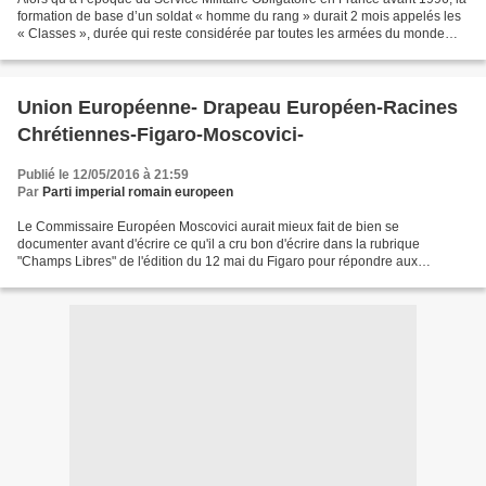
formation de base d’un soldat « homme du rang » durait 2 mois appelés les
« Classes », durée qui reste considérée par toutes les armées du monde
comme un minimum, et qu’après...
Union Européenne- Drapeau Européen-Racines
Chrétiennes-Figaro-Moscovici-
Publié le 12/05/2016 à 21:59
Par
Parti imperial romain europeen
Le Commissaire Européen Moscovici aurait mieux fait de bien se
documenter avant d'écrire ce qu'il a cru bon d'écrire dans la rubrique
"Champs Libres" de l'édition du 12 mai du Figaro pour répondre aux
critiques sur sa déclaration lors d l'émission BFM...