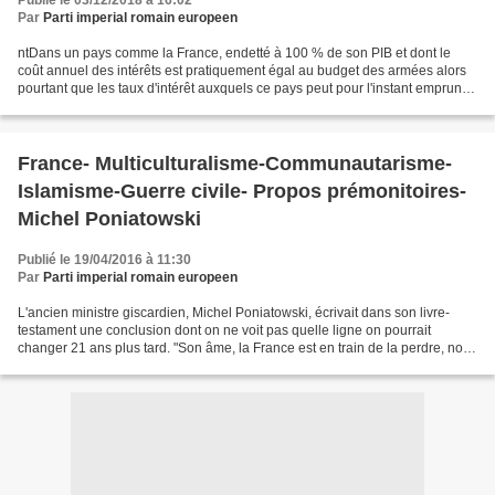
Publié le 03/12/2018 à 16:02
Par
Parti imperial romain europeen
ntDans un pays comme la France, endetté à 100 % de son PIB et dont le
coût annuel des intérêts est pratiquement égal au budget des armées alors
pourtant que les taux d'intérêt auxquels ce pays peut pour l'instant emprunter
restent très bas, le coût de...
France- Multiculturalisme-Communautarisme-
Islamisme-Guerre civile- Propos prémonitoires-
Michel Poniatowski
Publié le 19/04/2016 à 11:30
Par
Parti imperial romain europeen
L'ancien ministre giscardien, Michel Poniatowski, écrivait dans son livre-
testament une conclusion dont on ne voit pas quelle ligne on pourrait
changer 21 ans plus tard. "Son âme, la France est en train de la perdre, non
seulement à cause de la mondialisation,...