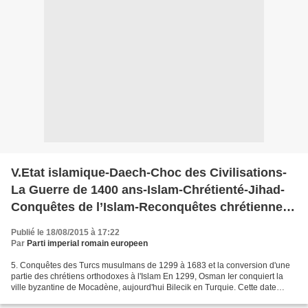
V.Etat islamique-Daech-Choc des Civilisations-
La Guerre de 1400 ans-Islam-Chrétienté-Jihad-
Conquêtes de l’Islam-Reconquêtes chrétiennes-
Reconquêtes Islamiques-Califats
Publié le 18/08/2015 à 17:22
Par
Parti imperial romain europeen
5. Conquêtes des Turcs musulmans de 1299 à 1683 et la conversion d'une
partie des chrétiens orthodoxes à l'Islam En 1299, Osman Ier conquiert la
ville byzantine de Mocadène, aujourd'hui Bilecik en Turquie. Cette date
marque le commencement de l'Empire...