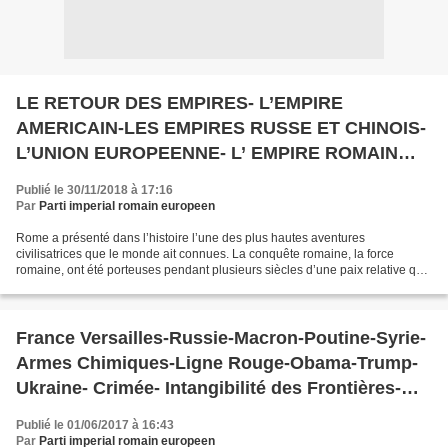
LE RETOUR DES EMPIRES- L’EMPIRE
AMERICAIN-LES EMPIRES RUSSE ET CHINOIS-
L’UNION EUROPEENNE- L’ EMPIRE ROMAIN
EUROPEEN- NOS ANCETRES LES ROMAINS
Publié le 30/11/2018 à 17:16
Par
Parti imperial romain europeen
Rome a présenté dans l’histoire l’une des plus hautes aventures
civilisatrices que le monde ait connues. La conquête romaine, la force
romaine, ont été porteuses pendant plusieurs siècles d’une paix relative qui
a engendré une prospérité inouie pour tous...
France Versailles-Russie-Macron-Poutine-Syrie-
Armes Chimiques-Ligne Rouge-Obama-Trump-
Ukraine- Crimée- Intangibilité des Frontières-
Droit des peuples à disposer d’eux-mêmes-
Publié le 01/06/2017 à 16:43
Partition-Indépendance-Fédéralisation
Par
Parti imperial romain europeen