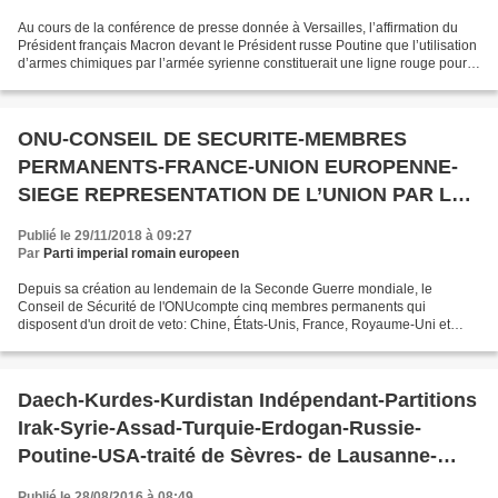
Au cours de la conférence de presse donnée à Versailles, l’affirmation du
Président français Macron devant le Président russe Poutine que l’utilisation
d’armes chimiques par l’armée syrienne constituerait une ligne rouge pour
la France apparait plus comme...
ONU-CONSEIL DE SECURITE-MEMBRES
PERMANENTS-FRANCE-UNION EUROPENNE-
SIEGE REPRESENTATION DE L’UNION PAR LA
FRANCE-ARMEE EUROPENNE- FORCE
Publié le 29/11/2018 à 09:27
FRANCAISE DE DISSUASION
Par
Parti imperial romain europeen
Depuis sa création au lendemain de la Seconde Guerre mondiale, le
Conseil de Sécurité de l'ONUcompte cinq membres permanents qui
disposent d'un droit de veto: Chine, États-Unis, France, Royaume-Uni et
Union soviétique (Russie). Outre ces cinq membres...
Daech-Kurdes-Kurdistan Indépendant-Partitions
Irak-Syrie-Assad-Turquie-Erdogan-Russie-
Poutine-USA-traité de Sèvres- de Lausanne-
Accords Sykes Piccot-
Publié le 28/08/2016 à 08:49