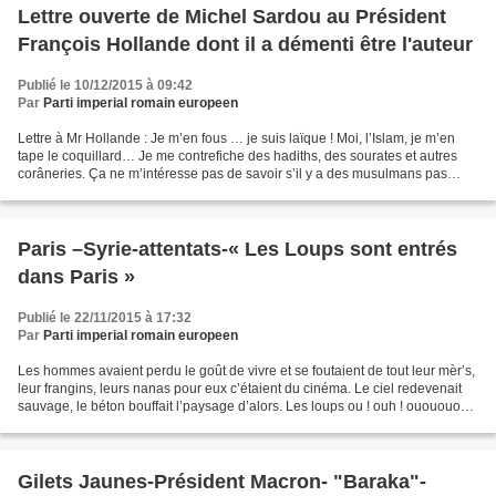
Lettre ouverte de Michel Sardou au Président
François Hollande dont il a démenti être l'auteur
Publié le 10/12/2015 à 09:42
Par
Parti imperial romain europeen
Lettre à Mr Hollande : Je m’en fous … je suis laïque ! Moi, l’Islam, je m’en
tape le coquillard… Je me contrefiche des hadiths, des sourates et autres
corâneries. Ça ne m’intéresse pas de savoir s’il y a des musulmans pas
vraiment islamistes, mais un...
Paris –Syrie-attentats-« Les Loups sont entrés
dans Paris »
Publié le 22/11/2015 à 17:32
Par
Parti imperial romain europeen
Les hommes avaient perdu le goût de vivre et se foutaient de tout leur mèr’s,
leur frangins, leurs nanas pour eux c’étaient du cinéma. Le ciel redevenait
sauvage, le béton bouffait l’paysage d’alors. Les loups ou ! ouh ! ououououh
! Les loups étaient...
Gilets Jaunes-Président Macron- "Baraka"-