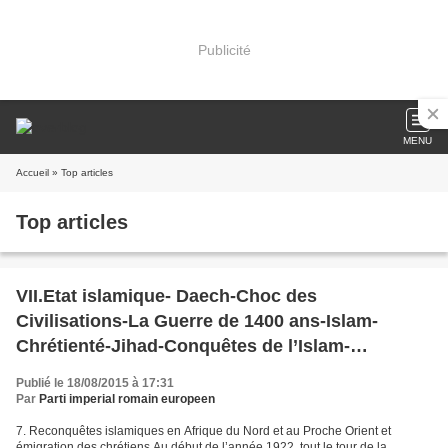
Publicité
MENU
Accueil
» Top articles
Top articles
VII.Etat islamique- Daech-Choc des
Civilisations-La Guerre de 1400 ans-Islam-
Chrétienté-Jihad-Conquêtes de l’Islam-
Reconquêtes chrétiennes-Reconquêtes
Publié le 18/08/2015 à 17:31
Islamiques-Califats
Par
Parti imperial romain europeen
7. Reconquêtes islamiques en Afrique du Nord et au Proche Orient et
émigration des chrétiens Au début de l’année 1922, tout le tour de la