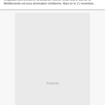
Méditerranée est sous domination chrétienne. Mais en le 11 novembre
1922, l’Egypte se voit accorder l’indépendance...
Publicité