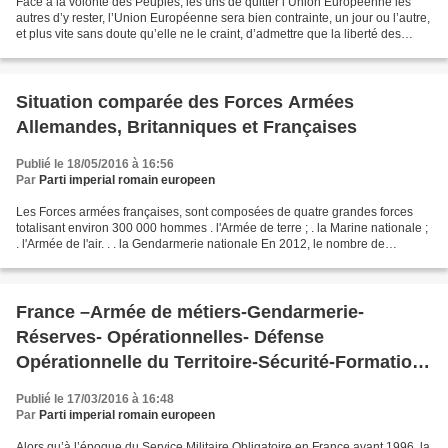
Face à la volonté des Peuples, les uns de quitter l’Union Européenne les
autres d’y rester, l’Union Européenne sera bien contrainte, un jour ou l’autre,
et plus vite sans doute qu’elle ne le craint, d’admettre que la liberté des
Peuples à disposer d’eux-mêmes...
Situation comparée des Forces Armées
Allemandes, Britanniques et Françaises
Publié le 18/05/2016 à 16:56
Par
Parti imperial romain europeen
Les Forces armées françaises, sont composées de quatre grandes forces
totalisant environ 300 000 hommes . l'Armée de terre ; . la Marine nationale ;
. l'Armée de l'air. . . la Gendarmerie nationale En 2012, le nombre de
militaires d'active dans l’Armée...
France –Armée de métiers-Gendarmerie-
Réserves- Opérationnelles- Défense
Opérationnelle du Territoire-Sécurité-Formation-
Service militaire obligatoire-
Publié le 17/03/2016 à 16:48
Par
Parti imperial romain europeen
Alors qu’à l’époque du Service Militaire Obligatoire en France avant 1996, la