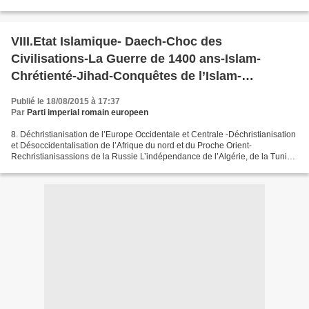
occupée par les Maures. Quatre-vingt-dix ans...
VIII.Etat Islamique- Daech-Choc des
Civilisations-La Guerre de 1400 ans-Islam-
Chrétienté-Jihad-Conquêtes de l’Islam-
Reconquêtes chrétiennes-Reconquêtes
Publié le 18/08/2015 à 17:37
Islamiques-Califats
Par
Parti imperial romain europeen
8. Déchristianisation de l’Europe Occidentale et Centrale -Déchristianisation
et Désoccidentalisation de l’Afrique du nord et du Proche Orient-
Rechristianisassions de la Russie L’indépendance de l’Algérie, de la Tunisie
et du Maroc entraine non seulement...