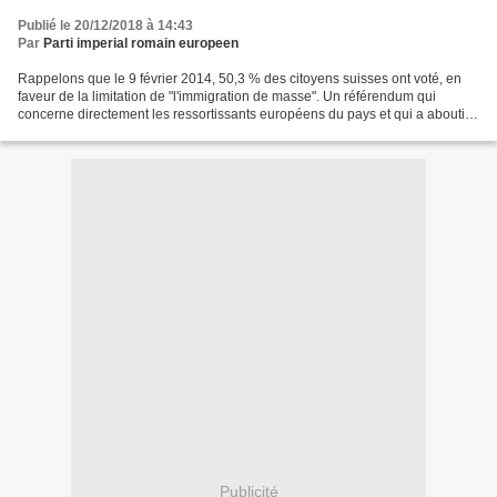
Faucigny-Genevois-Pays de Gex- Grande Zone-
Publié le 20/12/2018 à 14:43
Statut particulier-Haute-Savoie-27ème canton
Par
Parti imperial romain europeen
suisse-Royaume Uni
Rappelons que le 9 février 2014, 50,3 % des citoyens suisses ont voté, en
faveur de la limitation de "l'immigration de masse". Un référendum qui
concerne directement les ressortissants européens du pays et qui a abouti à
de fortes tensions avec l’UE....
Publicité