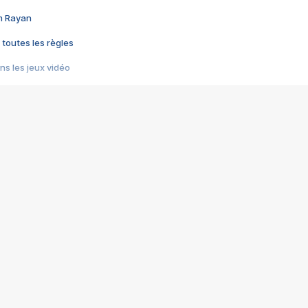
im Rayan
 toutes les règles
s les jeux vidéo
us choquant de Rockstar ? - Le scandale BULLY
e plus moche de Steam
du RÊVE tourne au CAUCHEMAR
pendant 8 heures
it… à tort
umiliés par un jeu vidéo
ire - Final Fantasy 8
ti un empire - Age of Empires
story DOFUS