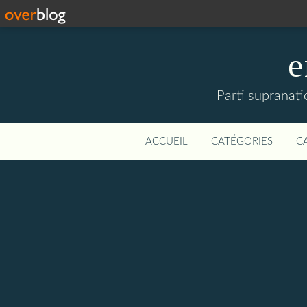
e
Parti supranati
ACCUEIL
CATÉGORIES
C