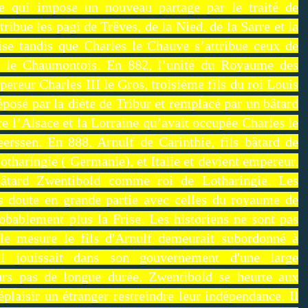
e qui impose un nouveau partage par le traité de
ibue les pagi de Trêves, de la Nied, de la Sarre et la
ise tandis que Charles le Chauve s’attribue ceux de
et le Chaumontois. En 882, l’unité du Royaume des
reur Charles III le Gros, troisième fils du roi Louis
posé par la diète de Tribur et remplacé par un bâtard
re l’Alsace et la Lorraine qu’avait occupée Charles le
rssen. En 888, Arnulf de Carinthie, fils bâtard de
tharingie ( Germanie), et Italie et devient empereur.
bâtard Zwentibold comme roi de Lotharingie. Les
s doute en grande partie avec celles du royaume de
obablement plus la Frise. Les historiens ne sont pas
lle mesure le fils d'Arnulf demeurait subordonné à
'il jouissait dans son gouvernement d'une large
eurs pas de longue durée. Zwentibold se heurte aux
plaisir un étranger restreindre leur indépendance. Il