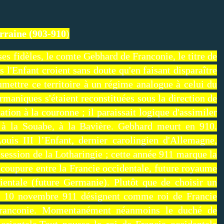
rraine (903-910
)
ses fidèles, le comte Gebhard de Franconie, le titre de
 l'Enfant croient sans doute qu'en faisant disparaître
umettre ce territoire à un régime analogue à celui du
rmaniques s'étaient reconstituées sous la direction de
tion à la couronne ; il paraissait logique d'assimiler
, à la Souabe, à la Bavière. Gebhard meurt en 910.
ouis III l’Enfant, dernier carolingien d'Allemagne,
ssession de la Lotharingie ; cette année 911 marque la
 coupure entre la Francie occidentale, future royaume
ientale (future Germanie). Plutôt que de choisir un
le 10 novembre 911 désignent comme roi de Francie
 Franconie. Momentanément néanmoins le duché de
rientale.Tout pousse le roi de Francie occidentale