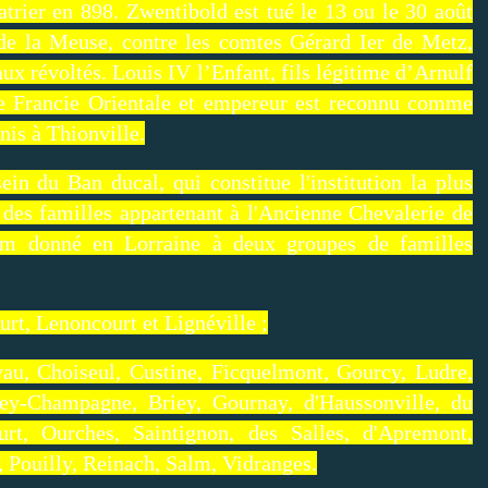
patrier en 898. Zwentibold est tué le 13 ou le 30 août
 de la Meuse, contre les comtes Gérard Ier de Metz,
aux révoltés. Louis IV l’Enfant, fils légitime d’Arnulf
e Francie Orientale et empereur est reconnu comme
nis à Thionville.
ein du Ban ducal, qui constitue l'institution la plus
s des familles appartenant à l'Ancienne Chevalerie de
om donné en Lorraine à deux groupes de familles
rt, Lenoncourt et Lignéville ;
au, Choiseul, Custine, Ficquelmont, Gourcy, Ludre,
ey-Champagne, Briey, Gournay, d'Haussonville, du
urt, Ourches, Saintignon, des Salles, d'Apremont,
, Pouilly, Reinach, Salm, Vidranges.