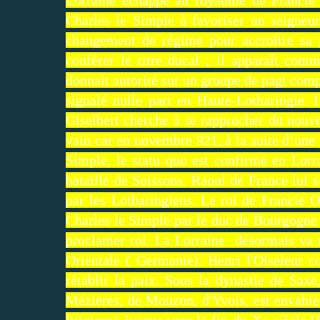
Charles le Simple à favoriser un seigneur
changement de régime pour accroître sa p
conférer le titre ducal ; il apparaît com
donnait autorité sur un groupe de pagi compri
signalé nulle part en Haute-Lotharingie. 
Giselbert cherche à se rapprocher du nouve
vain car en novembre 921, à la suite d’une 
Simple, le statu quo est confirmé en Lorr
bataille de Soissons. Raoul de France lui s
par les Lotharingiens. Le roi de Francie O
Charles le Simple par le duc de Bourgogne 
proclamer roi. La Lorraine désormais va r
Orientale ( Germanie). Henri l'Oiseleur 
rétablir la paix. Sous la dynastie de Sax
Mézières, de Mouzon, d'Yvois, est envahie
litigieuse jusque vers la fin du Xe siècle.