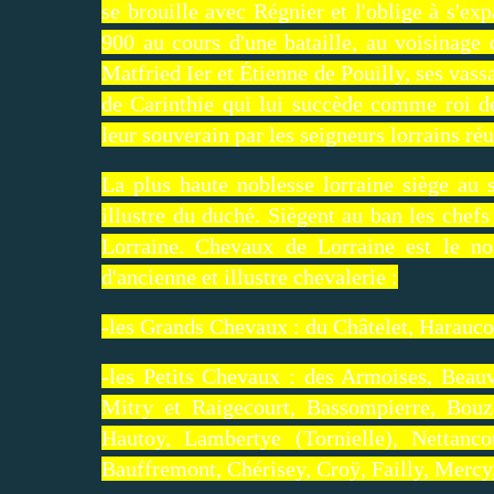
se brouille avec Régnier et l'oblige à s'ex
900 au cours d'une bataille, au voisinage
Matfried Ier et Étienne de Pouilly, ses vass
de Carinthie qui lui succède comme roi d
leur souverain par les seigneurs lorrains réu
La plus haute noblesse lorraine siège au s
illustre du duché. Siègent au ban les chef
Lorraine. Chevaux de Lorraine est le n
d'ancienne et illustre chevalerie :
-les Grands Chevaux : du Châtelet, Haraucou
-les Petits Chevaux : des Armoises, Beauv
Mitry et Raigecourt, Bassompierre, Bouz
Hautoy, Lambertye (Tornielle), Nettanco
Bauffremont, Chérisey, Croÿ, Failly, Mercy