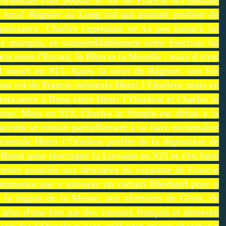
 local Régnier au Long col qui pouvait profiter du
uissance. Charles cependant ne va pas jusqu'à lui
me marquis, et vraisemblablement cette fonction lui
s entre l'Escaut, le Rhin et la Moselle ; mais il n'est
Il meurt en 915. Après la mort de Régnier, son fils
au roi de Francie orientale Henri l’Oiseleur mais en
rencontre à Bonn entre Henri l’Oiseleur et Charles le
aine. Mais en 923, Charles le Simple est défait à la
uccède et réussit partiellement à se faire reconnaître
rientale Henri l’Oiseleur profite de la déposition de
Raoul pour réoccuper la Lorraine en 925 et s'en faire
ester associée aux destinées du royaume de Francie
commence par y envoyer un certain Eberhard pour y
e, la région de la Meuse, aux alentours de Givet, de
 plus d'une fois par des vassaux français et demeure
Henri Ier l’Oisseleur juge qu'il vaut mieux chercher à