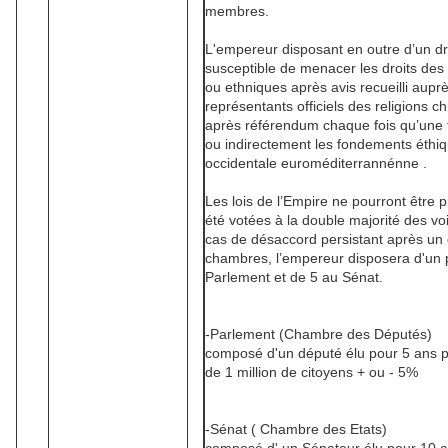
membres.
L'empereur disposant en outre d’un dro
susceptible de menacer les droits des m
ou ethniques après avis recueilli aupr
représentants officiels des religions 
après référendum chaque fois qu’une t
ou indirectement les fondements éthiqu
occidentale euroméditerrannénne .
Les lois de l’Empire ne pourront être 
été votées à la double majorité des v
cas de désaccord persistant après u
chambres, l’empereur disposera d'un p
Parlement et de 5 au Sénat.
-Parlement (Chambre des Députés)
composé d'un député élu pour 5 ans pa
de 1 million de citoyens + ou - 5%
-Sénat ( Chambre des Etats)