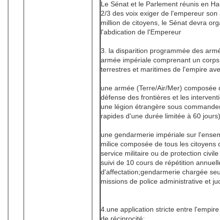
Le Sénat et le Parlement réunis en Ha
2/3 des voix exiger de l'empereur son
million de citoyens, le Sénat devra o
l'abdication de l'Empereur
3. la disparition programmée des arm
armée impériale comprenant un corps 
terrestres et maritimes de l'empire ave
une armée (Terre/Air/Mer) composée d
défense des frontières et les interventi
une légion étrangère sous commandeme
rapides d'une durée limitée à 60 jours
une gendarmerie impériale sur l'ensem
milice composée de tous les citoyens 
service militaire ou de protection civi
suivi de 10 cours de répétition annuel
d'affectation;gendarmerie chargée seule
missions de police administrative et ju
4.une application stricte entre l'empire
de réciprocité;