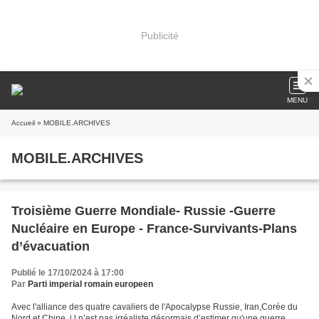
Publicité
MENU
Accueil
» MOBILE.ARCHIVES
MOBILE.ARCHIVES
Troisième Guerre Mondiale- Russie -Guerre
Nucléaire en Europe - France-Survivants-Plans
d’évacuation
Publié le 17/10/2024 à 17:00
Par
Parti imperial romain europeen
Avec l'alliance des quatre cavaliers de l'Apocalypse Russie, Iran,Corée du
Nord et Chine, i l n’est pas irréaliste désormais d’estimer qu'une guerre