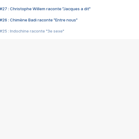
#27 : Christophe Willem raconte "Jacques a dit"
#26 : Chimène Badi raconte "Entre nous"
#25 : Indochine raconte "3e sexe"
#24 : Zaho raconte "C'est chelou"
#23 : Patrick Bruel raconte "Au café des délices"
#22 : Kyo raconte "Le chemin"
#21 : Nolwenn Leroy raconte "Cassé"
#20 : Patrick Hernandez raconte "Born to be alive"
#19 : Lorie raconte "Près de moi"
#18 : Michael Jones raconte "A nos actes manqués" (avec Jean-Jacque
#17 : Khaled raconte "Aïcha"
#16 : Corneille raconte "Parce qu'on vient de loin"