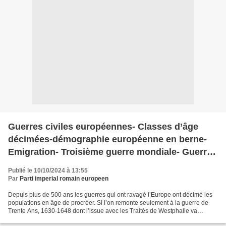
Guerres civiles européennes- Classes d’âge
décimées-démographie européenne en berne-
Emigration- Troisième guerre mondiale- Guerre
nucléaire-Mort de la civilisation occidentale.
Publié le 10/10/2024 à 13:55
Гражданские войны в Европе - Третья
Par
Parti imperial romain europeen
мировая война - Ядерная война
Depuis plus de 500 ans les guerres qui ont ravagé l’Europe ont décimé les
populations en âge de procréer. Si l’on remonte seulement à la guerre de
Trente Ans, 1630-1648 dont l’issue avec les Traités de Westphalie va
conduire à l’apparition de l’idée de...