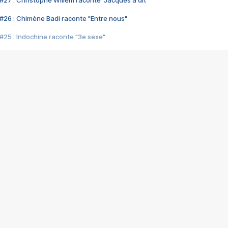
#27 : Christophe Willem raconte "Jacques a dit"
#26 : Chimène Badi raconte "Entre nous"
#25 : Indochine raconte "3e sexe"
#24 : Zaho raconte "C'est chelou"
#23 : Patrick Bruel raconte "Au café des délices"
#22 : Kyo raconte "Le chemin"
#21 : Nolwenn Leroy raconte "Cassé"
#20 : Patrick Hernandez raconte "Born to be alive"
#19 : Lorie raconte "Près de moi"
#18 : Michael Jones raconte "A nos actes manqués" (avec Jean-Jacque
#17 : Khaled raconte "Aïcha"
#16 : Corneille raconte "Parce qu'on vient de loin"
#15 : Indochine raconte "L'aventurier"