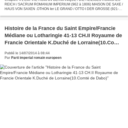
REICH / SACRUM ROMANUM IMPERIUM (962 à 1806) MAISON DE SAXE /
HAUS VON SAXEN .OTHON Ier LE GRAND / OTTO I DER GROSSE (921-
973), empereur / kaiser de 962 à 973 Redescendu pour la deuxième fois...
Histoire de la France du Saint Empire/Francie
Médiane ou Lotharingie 41-13 CH.II Royaume de
Francie Orientale K.Duché de Lorraine(10.Comté
de Dabo)
Publié le 14/07/2014 à 08:44
Par
Parti imperial romain europeen