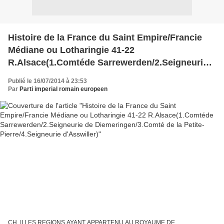
Histoire de la France du Saint Empire/Francie
Médiane ou Lotharingie 41-22
R.Alsace(1.Comtéde Sarrewerden/2.Seigneurie
de Diemeringen/3.Comté de la Petite-
Publié le 16/07/2014 à 23:53
Pierre/4.Seigneurie d'Asswiller)
Par
Parti imperial romain europeen
CH. II LES REGIONS AYANT APPARTENU AU ROYAUME DE