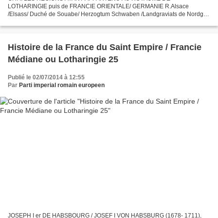
LOTHARINGIE puis de FRANCIE ORIENTALE/ GERMANIE R.Alsace
/Elsass/ Duché de Souabe/ Herzogtum Schwaben /Landgraviats de Nordgau
et Sundgau / Evêché de Strasbourg/ Bistum Strasburg/ Décapole terres
d’empire...
Histoire de la France du Saint Empire / Francie
Médiane ou Lotharingie 25
Publié le 02/07/2014 à 12:55
Par
Parti imperial romain europeen
JOSEPH I er DE HABSBOURG / JOSEF I VON HABSBURG (1678- 1711),