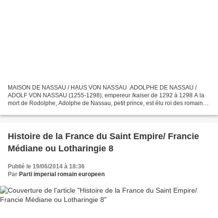
MAISON DE NASSAU / HAUS VON NASSAU .ADOLPHE DE NASSAU /
ADOLF VON NASSAU (1255-1298), empereur /kaiser de 1292 à 1298 A la
mort de Rodolphe, Adolphe de Nassau, petit prince, est élu roi des romains
le 5 mai 1292 avec le soutien de Venceslas II, roi de...
Histoire de la France du Saint Empire/ Francie
Médiane ou Lotharingie 8
Publié le 19/06/2014 à 18:36
Par
Parti imperial romain europeen