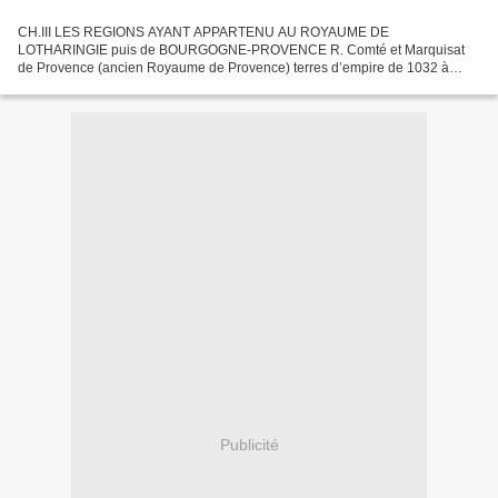
CH.III LES REGIONS AYANT APPARTENU AU ROYAUME DE
LOTHARINGIE puis de BOURGOGNE-PROVENCE R. Comté et Marquisat
de Provence (ancien Royaume de Provence) terres d’empire de 1032 à
1271/1486 3. Comté de Provence, terre d’empire de 1032 à 1486
a.Archevêché...
Publicité