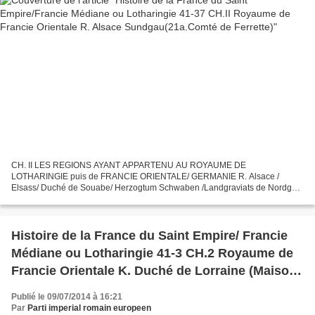
CH. II LES REGIONS AYANT APPARTENU AU ROYAUME DE
LOTHARINGIE puis de FRANCIE ORIENTALE/ GERMANIE R. Alsace /
Elsass/ Duché de Souabe/ Herzogtum Schwaben /Landgraviats de Nordgau
et Sundgau / Evêché de Strasbourg/ Bistum Strasburg / Décapole terres
d’empire...
Histoire de la France du Saint Empire/ Francie
Médiane ou Lotharingie 41-3 CH.2 Royaume de
Francie Orientale K. Duché de Lorraine (Maison
de Lorraine-Anjou
Publié le 09/07/2014 à 16:21
Par
Parti imperial romain europeen