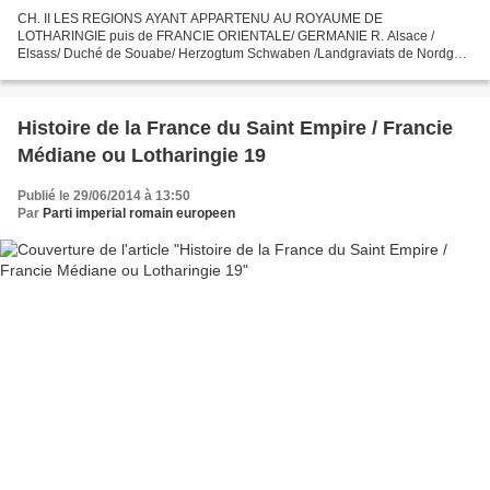
CH. II LES REGIONS AYANT APPARTENU AU ROYAUME DE
LOTHARINGIE puis de FRANCIE ORIENTALE/ GERMANIE R. Alsace /
Elsass/ Duché de Souabe/ Herzogtum Schwaben /Landgraviats de Nordgau
et Sundgau / Evêché de Strasbourg/ Bistum Strasburg / terres d’empire de...
Histoire de la France du Saint Empire / Francie
Médiane ou Lotharingie 19
Publié le 29/06/2014 à 13:50
Par
Parti imperial romain europeen