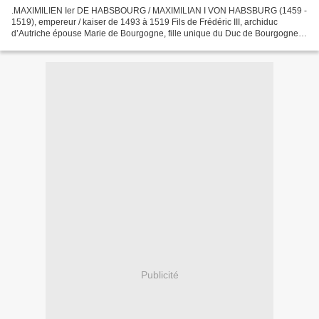
.MAXIMILIEN Ier DE HABSBOURG / MAXIMILIAN I VON HABSBURG (1459 -
1519), empereur / kaiser de 1493 à 1519 Fils de Frédéric III, archiduc
d’Autriche épouse Marie de Bourgogne, fille unique du Duc de Bourgogne,
Charles le Téméraire. Par ce mariage, Maximilien...
Publicité