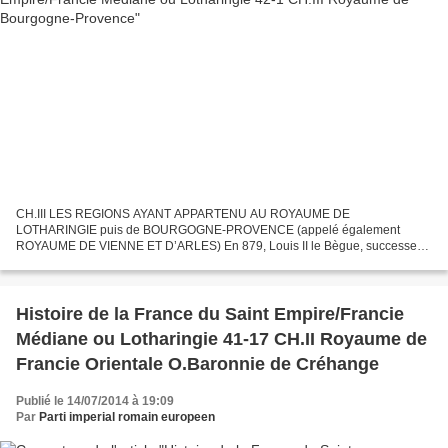
CH.III LES REGIONS AYANT APPARTENU AU ROYAUME DE
LOTHARINGIE puis de BOURGOGNE-PROVENCE (appelé également
ROYAUME DE VIENNE ET D’ARLES) En 879, Louis II le Bègue, successeur
de Charles II le Chauve, nomme Boson de Provence tuteur de ses deux
premiers...
Histoire de la France du Saint Empire/Francie
Médiane ou Lotharingie 41-17 CH.II Royaume de
Francie Orientale O.Baronnie de Créhange
Publié le 14/07/2014 à 19:09
Par
Parti imperial romain europeen