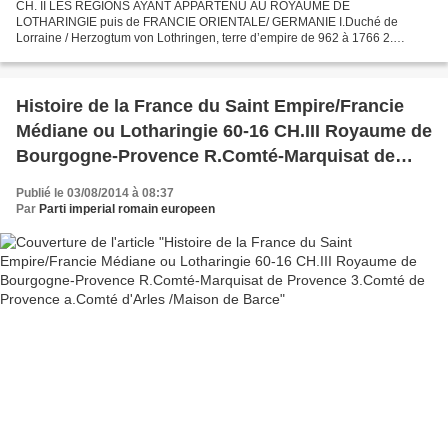
CH. II LES REGIONS AYANT APPARTENU AU ROYAUME DE
LOTHARINGIE puis de FRANCIE ORIENTALE/ GERMANIE I.Duché de
Lorraine / Herzogtum von Lothringen, terre d’empire de 962 à 1766 2.
Seigneurie - comté de Blamont / Grafschaft Blankenberg, terre d’empire de...
Histoire de la France du Saint Empire/Francie
Médiane ou Lotharingie 60-16 CH.III Royaume de
Bourgogne-Provence R.Comté-Marquisat de
Provence 3.Comté de Provence a.Comté d'Arles
Publié le 03/08/2014 à 08:37
/Maison de Barce
Par
Parti imperial romain europeen