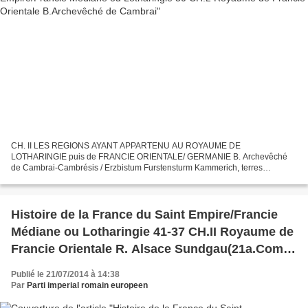
CH. II LES REGIONS AYANT APPARTENU AU ROYAUME DE
LOTHARINGIE puis de FRANCIE ORIENTALE/ GERMANIE B. Archevêché
de Cambrai-Cambrésis / Erzbistum Furstensturm Kammerich, terres
d’empire de 962 à 1678 A l’origine, l'évêché comprend toute la rive droite
de...
Histoire de la France du Saint Empire/Francie
Médiane ou Lotharingie 41-37 CH.II Royaume de
Francie Orientale R. Alsace Sundgau(21a.Comté
de Ferrette)
Publié le 21/07/2014 à 14:38
Par
Parti imperial romain europeen