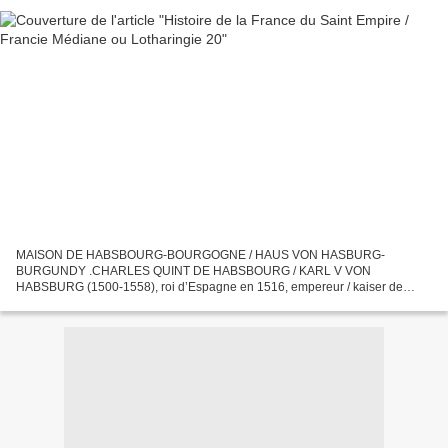
MAISON DE HABSBOURG-BOURGOGNE / HAUS VON HASBURG-
BURGUNDY .CHARLES QUINT DE HABSBOURG / KARL V VON
HABSBURG (1500-1558), roi d’Espagne en 1516, empereur / kaiser de
1519 à 1556 Petit-fils de l’empereur Maximilien Ier de Habsbourg et de
Marie de Bourgogne,...