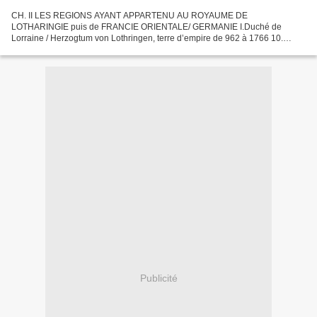
CH. II LES REGIONS AYANT APPARTENU AU ROYAUME DE
LOTHARINGIE puis de FRANCIE ORIENTALE/ GERMANIE I.Duché de
Lorraine / Herzogtum von Lothringen, terre d’empire de 962 à 1766 10.
Comté de Dabo / Grafschaft Dagsburg terre d’empire de 962 à 1793 La
plus...
Publicité