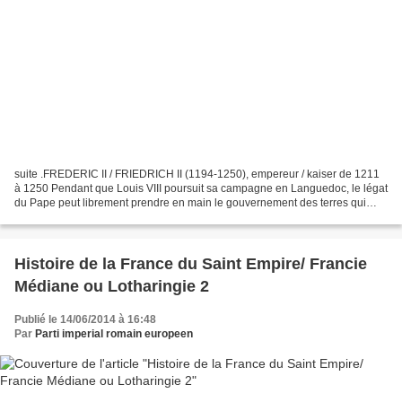
suite .FREDERIC II / FRIEDRICH II (1194-1250), empereur / kaiser de 1211
à 1250 Pendant que Louis VIII poursuit sa campagne en Languedoc, le légat
du Pape peut librement prendre en main le gouvernement des terres qui
forment le domaine de Raymond VII...
Histoire de la France du Saint Empire/ Francie
Médiane ou Lotharingie 2
Publié le 14/06/2014 à 16:48
Par
Parti imperial romain europeen