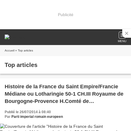
Publicité
MENU
Accueil
» Top articles
Top articles
Histoire de la France du Saint Empire/Francie
Médiane ou Lotharingie 50-1 CH.III Royaume de
Bourgogne-Provence H.Comté de
Bresse/Evêché de Belley/Seigneurie de
Publié le 26/07/2014 à 08:40
Bugey/Seigneurie de Valromey/Seign
Par
Parti imperial romain europeen