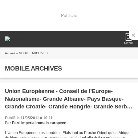
Publicité
MENU
Accueil
» MOBILE.ARCHIVES
MOBILE.ARCHIVES
Union Européenne - Conseil de l’Europe-
Nationalisme- Grande Albanie- Pays Basque-
Grande Croatie- Grande Hongrie- Grande Serbie
- Grande Arménie- Irlande réunifiée- Chypre-
Publié le 11/05/2011 à 10:11
Grande Roumanie-Prus
Par
Parti imperial romain europeen
L’Union Européenne est bordée d’Etats tant au Proche Orient qu’en Afrique
du Nord, sujets à une très grande instabilité dont elle doit se préoccuper.