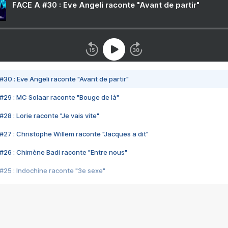
FACE A #30 : Eve Angeli raconte "Avant de partir"
#30 : Eve Angeli raconte "Avant de partir"
#29 : MC Solaar raconte "Bouge de là"
28 : Lorie raconte "Je vais vite"
#27 : Christophe Willem raconte "Jacques a dit"
#26 : Chimène Badi raconte "Entre nous"
#25 : Indochine raconte "3e sexe"
#24 : Zaho raconte "C'est chelou"
#23 : Patrick Bruel raconte "Au café des délices"
#22 : Kyo raconte "Le chemin"