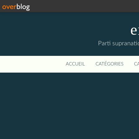
e
Parti supranati
ACCUEIL
CATÉGORIES
C