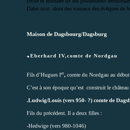
civile et militaire de ses possessions territori
Dabo sont
alors des vassaux des évêques de 
Maison de Dagsbourg/Dagsburg
.
Eberhard IV,comte de Nordgau
er
Fils
d’Hugues I
,
comte du Nordgau au début 
C’est à son époque qu’est
construit le châtea
.Ludwig/Louis (vers 950- ?) comte de Da
Fils du précédent. Il a deux filles :
-Hedwige (vers 980-1046)