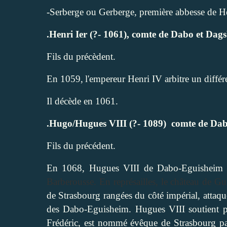
-Serberge ou Gerberge
, première abbesse de H
.Henri Ier (?- 1061), comte de Dabo et Dag
Fils du précèdent.
En 1059,
l'empereur Henri IV arbitre un différ
Il décède en 1061.
.Hugo/Hugues VIII (?- 1089)
comte de Dab
Fils du précédent.
En 1068, Hugues VIII de Dabo-Eguisheim d
Barberousse. En représailles, le château de Gu
de Strasbourg rangées du côté impérial, attaq
des Dabo-Eguisheim. Hugues VIII soutient pa
Frédéric, est nommé évêque de Strasbourg pa