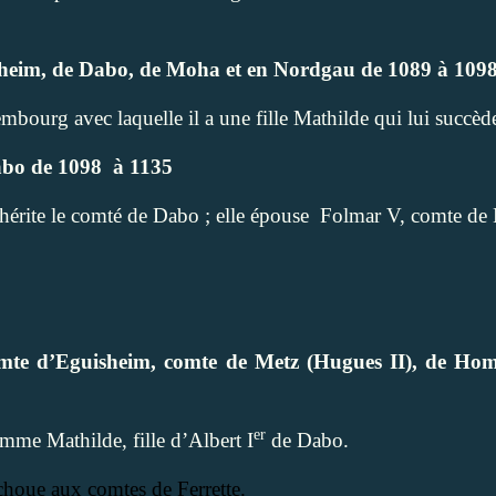
heim, de Dabo, de Moha et en Nordgau de
1089 à 109
bourg avec laquelle il a une fille Mathilde qui lui succèd
abo de 1098
à 1135
hérite le comté de Dabo ; elle épouse
Folmar V, comte de 
omte d’Eguisheim, comte de Metz (Hugues II), de Ho
8
er
emme Mathilde, fille d’Albert I
de Dabo.
choue aux comtes de Ferrette.