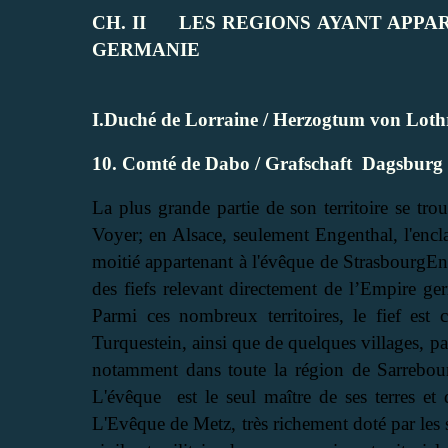
CH. II
LES REGIONS AYANT APPA
GERMANIE
I.Duché de Lorraine / Herzogtum von Loth
10. Comté de Dabo / Grafschaft
Dagsburg
La plus grande partie de son territoire se tr
Voyer; en Alsace, seulement Engenthal, l'enc
moitié appartenant à l'évêque de Strasbourg
En
des fiefs relevant directement de l’Empire g
Parmi ces nombreux territoires, le fief est
Turquestein, ainsi que de quelques villages, pa
notamment dans toute la région de Sarrebourg,
L'évêque
est le seul maître de ses terres e
L'Evêque de Metz, très richement doté par les s