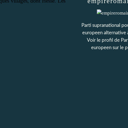
empireroma
ques villages, dont Hesse. Les
Parti supranational p
europeen alternative 
Voir le profil de
Par
europeen
sur le 