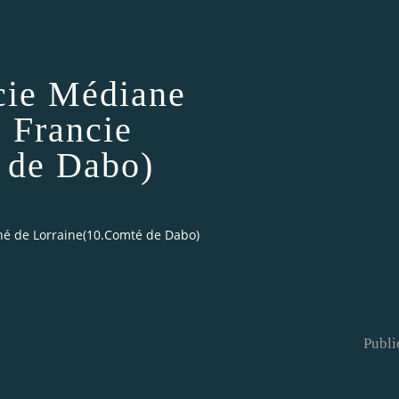
ncie Médiane
 Francie
 de Dabo)
ché de Lorraine(10.Comté de Dabo)
Publi