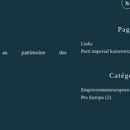
Pag
Links
Parti imperial kaiserrei
au patrimoine des
Catég
Empireromaineuropeen
Pro Europa
(2)