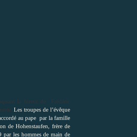
oquant la fureur de
Frédéric
année.
Les troupes de l’évêque
 accordé au pape
par la famille
on de Hohenstaufen, frère de
89 par les hommes de main de