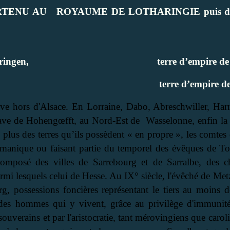
RTENU AU
ROYAUME DE LOTHARINGIE puis d
ringen,
terre d’empire de
terre d’empire d
ouve hors d'Alsace. En Lorraine, Dabo, Abreschwiller, Har
lave de Hohengœfft, au Nord-Est de
Wasselonne, enfin la 
 plus des terres qu’ils possèdent « en propre », les comt
ermanique ou faisant partie du temporel des évêques de To
 composé des villes de Sarrebourg et de Sarralbe, des c
rmi lesquels celui de Hesse.
Au IX° siècle, l'évêché de Met
 possessions foncières représentant le tiers au moins de 
t des hommes qui y vivent, grâce au privilège d'immuni
ouverains et par l'aristocratie, tant mérovingiens que caroli