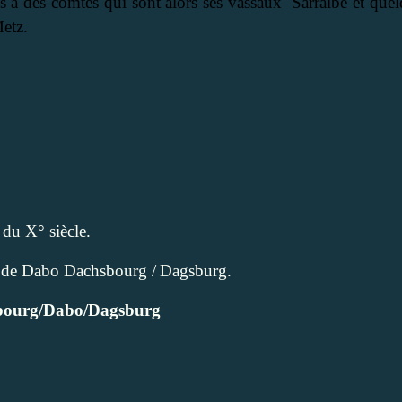
ales à des comtes qui sont alors ses vassaux
Sarralbe et quel
Metz
.
du X° siècle.
u de Dabo
Dachsbourg
/
Dagsburg.
gsbourg/Dabo/Dagsburg