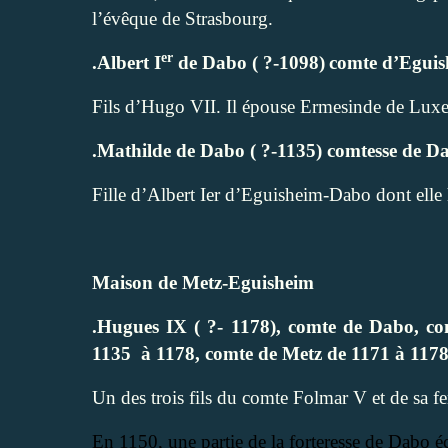
l’évêque de Strasbourg.
er
.Albert I
de Dabo ( ?-1098)
comte d’Eguis
Fils d’Hugo VII. Il épouse Ermesinde de Luxem
.Mathilde de Dabo ( ?-1135) comtesse de D
Fille d’Albert Ier d’Eguisheim-Dabo dont elle 
Maison de Metz-Eguisheim
.Hugues IX ( ?- 1178), comte de Dabo, c
1135
à 1178, comte de Metz de 1171 à 117
Un des trois fils du comte Folmar V et de sa f
En 1150, une partie de la forteresse de Dabo é