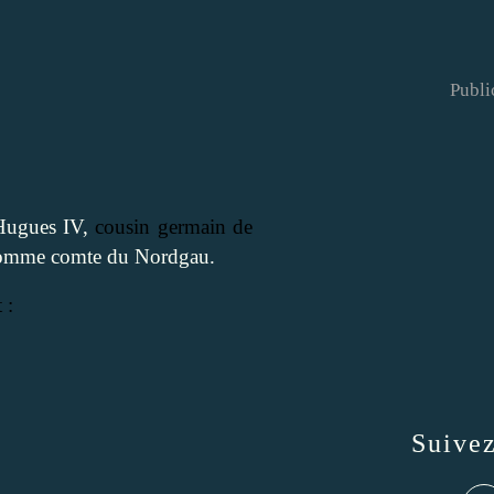
Publi
 Hugues IV,
cousin germain de
comme comte du Nordgau.
 :
Suive