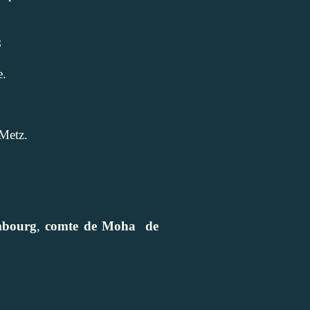
8
e.
Metz.
mbourg
,
comte de Moha
de