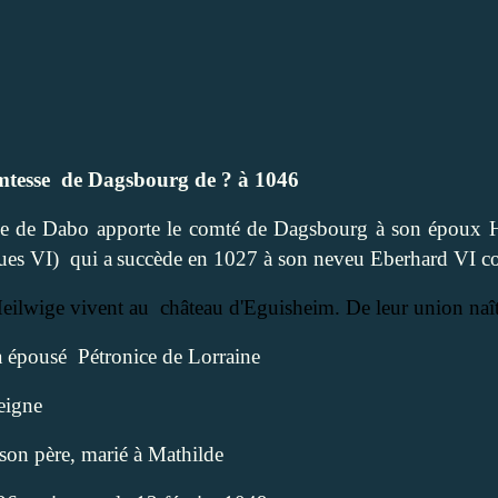
mtesse
de Dagsbourg de ? à 1046
lwige de Dabo apporte le comté de Dagsbourg à son époux
es VI)
qui a
succède en 1027 à son neveu Eberhard VI 
Heilwige vivent au
château d'Eguisheim. De leur union naît
 épousé
Pétronice de Lorraine
eigne
on père, marié à Mathilde