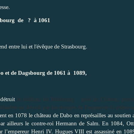
esse.
sbourg
de
?
à 1061
end entre lui et l'évêque de Strasbourg.
o et de Dagsbourg de 1061 à
1089,
étruit
le château de Horbourg
près de Colmar, prov
irbaden est détruit par les troupes de l'empereur la même 
uent en 1078 le château de Dabo en représailles au soutien
r ailleurs le contre-roi Hermann de Salm. En 1084, Ott
r l’empereur Henri IV. Hugues VIII est assassiné en 10