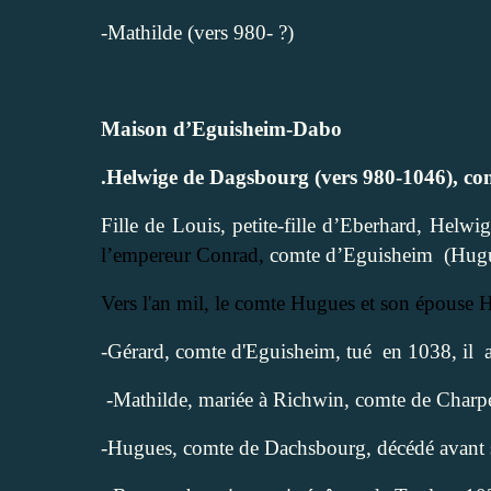
-Mathilde (vers 980- ?)
Maison d’Eguisheim-Dabo
.Helwige de Dagsbourg (vers 980-1046), co
Fille de Louis, petite-fille d’Eberhard, He
l’empereur Conrad,
comte d’Eguisheim
(Hugu
Vers l'an mil, le comte Hugues et son épouse 
-Gérard, comte d'Eguisheim, tué
en 1038, il
a
-Mathilde, mariée à Richwin, comte de Charp
-Hugues, comte de Dachsbourg, décédé avant s