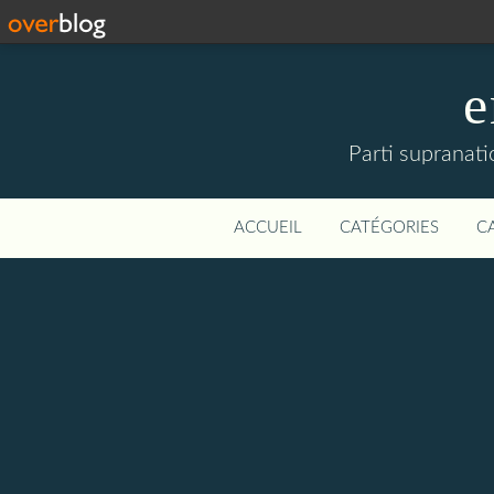
e
Parti supranati
ACCUEIL
CATÉGORIES
C