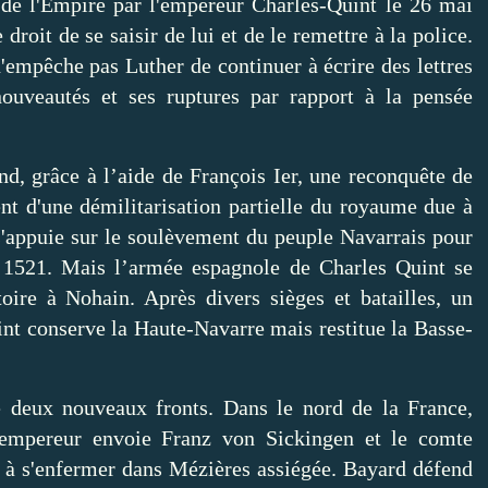
 de l'Empire par l'empereur Charles-Quint le 26 mai
droit de se saisir de lui et de le remettre à la police.
 n'empêche pas Luther de continuer à écrire des lettres
nouveautés et ses ruptures par rapport à la pensée
nd, grâce à l’aide de François Ier, une reconquête de
nt d'une démilitarisation partielle du royaume due à
s'appuie sur le soulèvement du peuple Navarrais pour
 1521. Mais l’armée espagnole de Charles Quint se
toire à Nohain. Après divers sièges et batailles, un
int conserve la Haute-Navarre mais restitue la Basse-
re deux nouveaux fronts. Dans le nord de la France,
'empereur envoie Franz von Sickingen et le comte
d à s'enfermer dans Mézières assiégée. Bayard défend