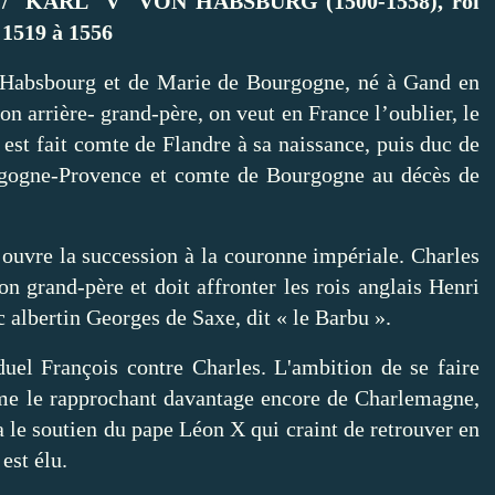
 KARL V VON HABSBURG (1500-1558), roi
 1519 à 1556
Habsbourg et de Marie de Bourgogne, né à Gand en
 arrière- grand-père, on veut en France l’oublier, le
est fait comte de Flandre à sa naissance, puis duc de
rgogne-Provence et comte de Bourgogne au décès de
ouvre la succession à la couronne impériale. Charles
on grand-père et doit affronter les rois anglais Henri
uc albertin Georges de Saxe, dit « le Barbu ».
uel François contre Charles. L'ambition de se faire
 le rapprochant davantage encore de Charlemagne,
a le soutien du pape Léon X qui craint de retrouver en
est élu.