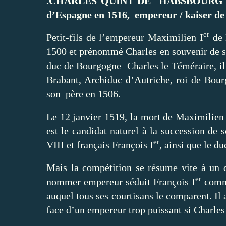
.CHARLES QUINT DE HABSBOURG /
d’Espagne en 1516, empereur / kaiser de
er
Petit-fils de l’empereur Maximilien I
de 
1500 et prénommé Charles en souvenir de son
duc de Bourgogne Charles le Téméraire, il 
Brabant, Archiduc d’Autriche, roi de Bou
son père en 1506.
Le 12 janvier 1519, la mort de Maximilien 
est le candidat naturel à la succession de s
er
VIII et français François I
, ainsi que le d
Mais la compétition se résume vite à un d
er
nommer empereur séduit François I
comme
auquel tous ses courtisans le comparent. Il 
face d’un empereur trop puissant si Charles 