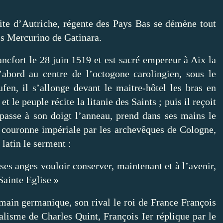
rite d’Autriche, régente des Pays Bas se démène tout
is Mercurino de Gatinara.
ncfort le 28 juin 1519 et est sacré empereur à Aix la
abord au centre de l’octogone carolingien, sous le
ufen, il s’allonge devant le maitre-hôtel les bras en
et le peuple récite la litanie des Saints ; puis il reçoit
passe à son doigt l’anneau, prend dans ses mains le
la couronne impériale par les archevêques de Cologne,
n latin le serment :
ses anges vouloir conserver, maintenant et à l’avenir,
 la Sainte Eglise »
main germanique, son rival le roi de France François
salisme de Charles Quint, François Ier réplique par le