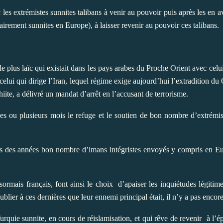
les extrémistes sunnites talibans à venir au pouvoir puis après les en a
airement sunnites en Europe), à laisser revenir au pouvoir ces talibans.
e plus laïc qui existait dans les pays arabes du Proche Orient avec celui 
elui qui dirige l’Iran, lequel régime exige aujourd’hui l’extradition du 
ite, a délivré un mandat d’arrêt en l’accusant de terrorisme.
es ou plusieurs mois le refuge et le soutien de bon nombre d’extrémi
 des années bon nombre d’imans intégristes envoyés y compris en Eur
ésormais français, font ainsi le choix
d’apaiser les inquiétudes légitim
blier à ces dernières que leur ennemi principal était, il n’y a pas enc
Turquie sunnite, en cours de réislamisation, et qui rêve de revenir
à l’ép