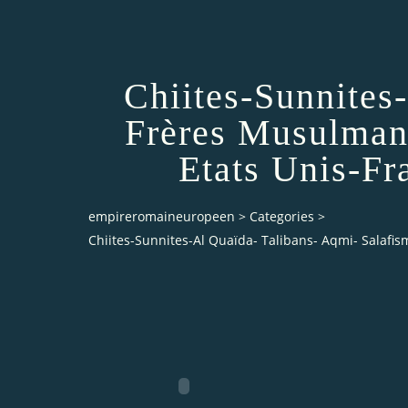
Chiites-Sunnites
Frères Musulmans
Etats Unis-Fr
empireromaineuropeen
>
Categories
>
Chiites-Sunnites-Al Quaïda- Talibans- Aqmi- Salafi