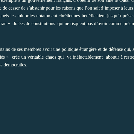
r exemple à un gouvernement français, d’obtenir de son allié le Qatar
 cesser de s’abstenir pour les raisons que l’on sait d’imposer à leurs 
uels les minorités notamment chrétiennes bénéficiaient jusqu’à présent
yran »
dotées de constitutions
qui ne risquent pas d’avoir comme préam
rtains de ses membres avoir une politique étrangère et de défense qui,
iés »
crée un véritable chaos qui
va inéluctablement
aboutir à restr
s démocraties.