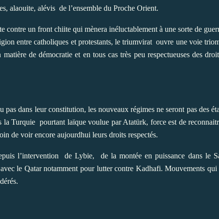
s, alaouite, alévis
de l’ensemble du Proche Orient.
e contre un front chiite qui mènera inéluctablement à une sorte de guerr
igion entre catholiques et protestants, le triumvirat
ouvre une voie trio
 matière de démocratie et en tous cas très peu respectueuses des droit
pas dans leur constitution, les nouveaux régimes ne seront pas des états
s la Turquie
pourtant laïque voulue par Atatürk, force est de reconnait
loin de voir encore aujourdhui leurs droits respectés.
puis l’intervention
de Lybie,
de la montée en puissance dans le S
 avec le Qatar notamment pour lutter contre Kadhafi. Mouvements qui 
dérés.