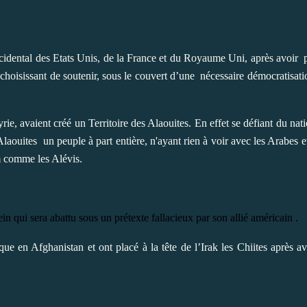
idental des Etats Unis, de la France et du Royaume Uni, après avoir
choisissant de soutenir, sous le couvert d’une
nécessaire démocratisatio
e, avaient créé un Territoire des Alaouites. En effet se défiant du nat
 Alaouites
un peuple à part entière, n'ayant rien à voir avec les Arabes et
am comme les Alévis.
qui sera abattu sous un prétexte fallacieux par son allié américain .
e en Afghanistan et ont placé à la tête de l’Irak les Chiites après av