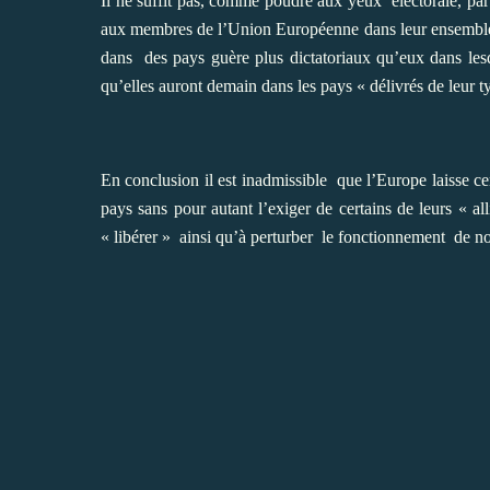
Il ne suffit pas, comme poudre aux yeux
électorale, pa
aux membres de l’Union Européenne dans leur ensemble de
dans
des pays guère plus dictatoriaux qu’eux dans lesq
qu’elles auront demain dans les pays « délivrés de leur t
En conclusion il est inadmissible
que l’Europe laisse ce
pays sans pour autant l’exiger de certains de leurs « all
« libérer »
ainsi qu’à perturber
le fonctionnement
de no