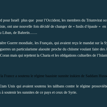
d pour Israël
plus que
pour l’Occident, les membres du Triumvirat occ
sie, ont une nouvelle fois décidé de changer de « fusils d’épaule »
en 
e, du Liban, de Bahreïn……
re Guerre mondiale, les Français, qui avaient reçu le mandat sur la Syri
-guerres un particularisme alaouite proche du chiisme voulant faire des
 Coran mais qui rejettent la Charia et les obligations cultuelles de l’Isl
 France a soutenu le régime baasiste sunnite irakien de Saddam Hussein 
ats Unis qui avaient soutenu les talibans contre le régime prosoviétiqu
 soutenir les sunnites de ce pays et ceux de Syrie.