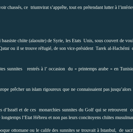
voir chassés, ce
triumvirat s’apprête, tout en prétendant lutter à l’intéri
baasiste chiite (alaouite) de Syrie, les Etats
Unis, sous couvert de voulo
Qatar ou il se trouve réfugié, de son
vice-président
Tarek al-Hachémi
c
stes sunnites
rentrés à l’ occasion
du « printemps arabe » en Tunisie
ope prêcher un islam rigoureux que ne connaissaient pas jusqu’alors
es d’Israël et de ces
monarchies sunnites du Golf qui se retrouvent
c
ore longtemps l’Etat Hébreu et non pas leurs concitoyens chiites musulma
oque ottomane ou le calife des sunnites se trouvait à Istanbul,
de sacr