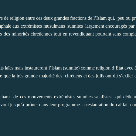
e de religion entre ces deux grandes fractions de l’Islam qui,
peu ou pr
mphale aux extrémistes musulmans
sunnites
largement encouragés par 
s des minorités chrétiennes tout en revendiquant pourtant sans comple
 laïcs mais instaureront l’Islam (sunnite) comme religion d’Etat avec à l
re que la très grande majorité des
chrétiens et des juifs ont dû s’exiler
ahara
de ces mouvements extrémistes sunnites salafistes qui détien
vont jusqu’à prôner dans leur programme la restauration du califat
co