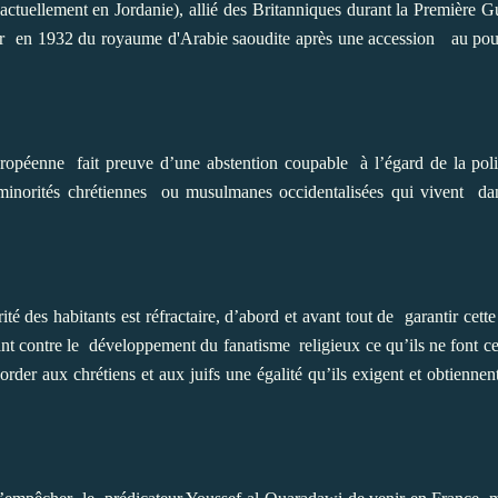
actuellement en Jordanie), allié des Britanniques durant la Première 
ur
en 1932 du royaume d'Arabie saoudite après une accession
au po
uropéenne
fait preuve d’une abstention coupable
à l’égard de la poli
minorités chrétiennes
ou musulmanes occidentalisées qui vivent
dan
é des habitants est réfractaire, d’abord et avant tout de
garantir cett
ant contre le
développement du fanatisme
religieux ce qu’ils ne font c
order aux chrétiens et aux juifs une égalité qu’ils exigent et obtiennen