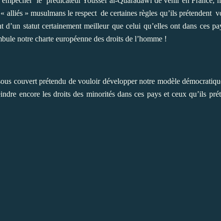
 d’empêcher
le
prédicateur Youssef al-Quaradawi de venir en France, 
« alliés » musulmans le respect
de certaines règles qu’ils prétendent vo
 d’un statut certainement meilleur que celui qu’elles ont dans ces pay
bule notre charte européenne des droits de l’homme !
 sous couvert prétendu de vouloir développer notre modèle démocratiqu
eindre encore les droits des minorités dans ces pays et ceux qu’ils pré