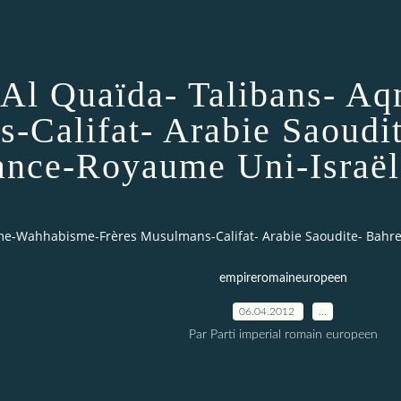
-Al Quaïda- Talibans- A
-Califat- Arabie Saoudit
ance-Royaume Uni-Israël-
sme-Wahhabisme-Frères Musulmans-Califat- Arabie Saoudite- Bahreïn
empireromaineuropeen
06.04.2012
…
Par Parti imperial romain europeen