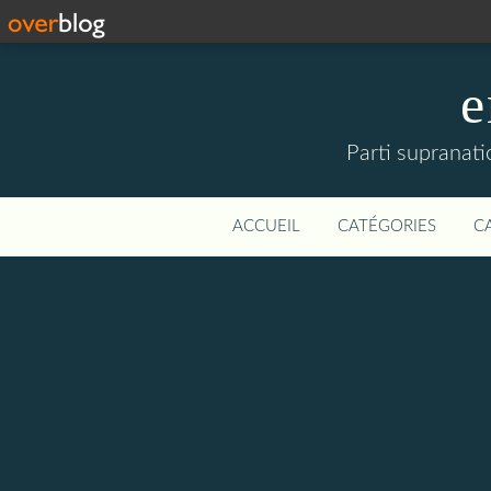
e
Parti supranati
ACCUEIL
CATÉGORIES
C