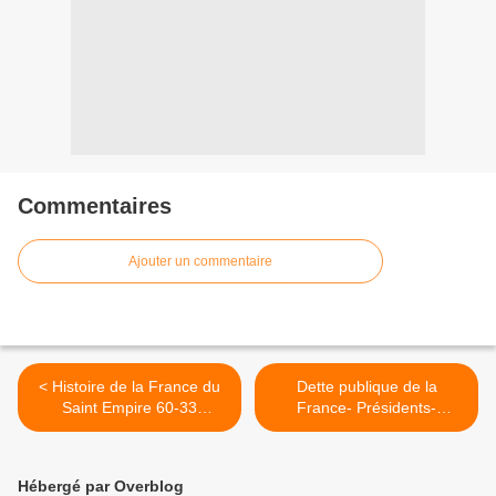
Commentaires
Ajouter un commentaire
< Histoire de la France du
Dette publique de la
Saint Empire 60-33
France- Présidents-
Epilogue 6: Explications des
Premiers Ministres-Ministre
relations conflictuelles entre
de l’Economie et des
le Frankreich et le Reich /
Finances- Blancs bonnets
Hébergé par Overblog
Expulsions des Allemands-
et Bonnets blancs. >