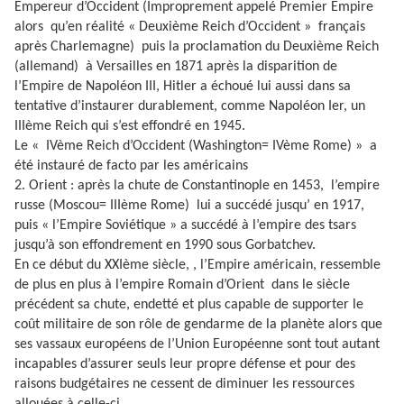
Empereur d’Occident (Improprement appelé Premier Empire
alors
qu’en réalité « Deuxième Reich d’Occident »
français
après Charlemagne)
puis la proclamation du Deuxième Reich
(allemand)
à Versailles en 1871 après la disparition de
l’Empire de Napoléon III, Hitler a échoué lui aussi dans sa
tentative d’instaurer durablement, comme Napoléon Ier, un
IIIème Reich qui s’est effondré en 1945.
Le « IVème Reich d’Occident (Washington= IVème Rome) »
a
été instauré de facto par les américains
2. Orient : après la chute de Constantinople en 1453,
l’empire
russe (Moscou= IIIème Rome)
lui a succédé jusqu’ en 1917,
puis « l’Empire Soviétique » a succédé à l’empire des tsars
jusqu’à son effondrement en 1990 sous Gorbatchev.
En ce début du XXIème siècle, , l’Empire américain, ressemble
de plus en plus à l’empire Romain d’Orient
dans le siècle
précédent sa chute, endetté et plus capable de supporter le
coût militaire de son rôle de gendarme de la planète alors que
ses vassaux européens de l’Union Européenne sont tout autant
incapables d’assurer seuls leur propre défense et pour des
raisons budgétaires ne cessent de diminuer les ressources