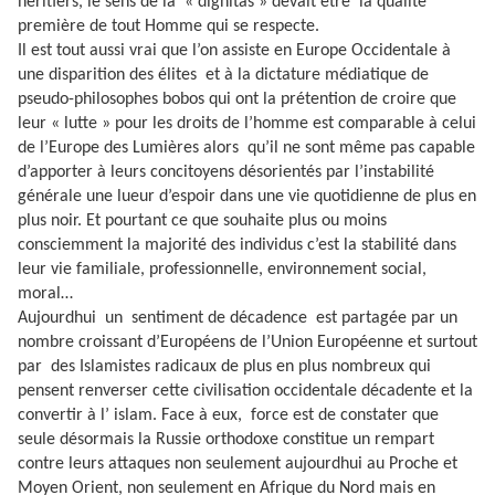
héritiers, le sens de la
« dignitas » devait être
la qualité
première de tout Homme qui se respecte.
Il est tout aussi vrai que l’on assiste en Europe Occidentale à
une disparition des élites
et à la dictature médiatique de
pseudo-philosophes bobos qui ont la prétention de croire que
leur « lutte » pour les droits de l’homme est comparable à celui
de l’Europe des Lumières alors
qu’il ne sont même pas capable
d’apporter à leurs concitoyens désorientés par l’instabilité
générale une lueur d’espoir dans une vie quotidienne de plus en
plus noir. Et pourtant ce que souhaite plus ou moins
consciemment la majorité des individus c’est la stabilité dans
leur vie familiale, professionnelle, environnement social,
moral…
Aujourdhui
un
sentiment de décadence
est partagée par un
nombre croissant d’Européens de l’Union Européenne et surtout
par
des Islamistes radicaux de plus en plus nombreux qui
pensent renverser cette civilisation occidentale décadente et la
convertir à l’ islam. Face à eux,
force est de constater que
seule désormais la Russie orthodoxe constitue un rempart
contre leurs attaques non seulement aujourdhui au Proche et
Moyen Orient, non seulement en Afrique du Nord mais en