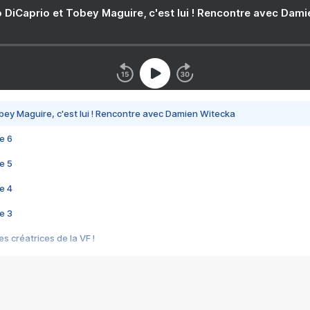
 DiCaprio et Tobey Maguire, c'est lui ! Rencontre avec Dam
bey Maguire, c'est lui ! Rencontre avec Damien Witecka
e 6
e 5
e 4
e 3
s créatrices de la VF !
e 2
e 1