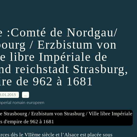
ce :Comté de Nordgau/
bourg / Erzbistum von
le libre Impériale de
nd reichstadt Strasburg,
ire de 962 à 1681
3.01.2015
…
imperial romain europeen
rces dès le VIIème siècle et l’Alsace est placée sous