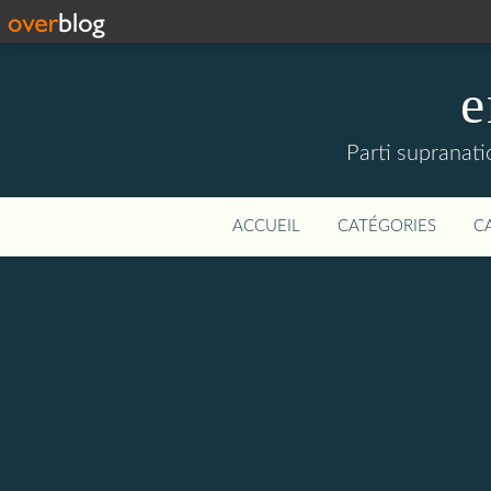
e
Parti supranati
ACCUEIL
CATÉGORIES
C