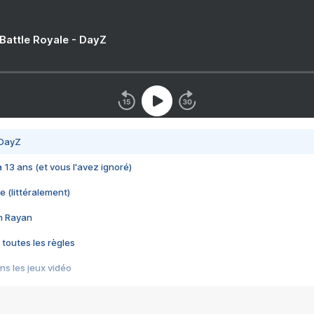
 Battle Royale - DayZ
 DayZ
 a 13 ans (et vous l'avez ignoré)
e (littéralement)
im Rayan
 toutes les règles
s les jeux vidéo
us choquant de Rockstar ? - Le scandale BULLY