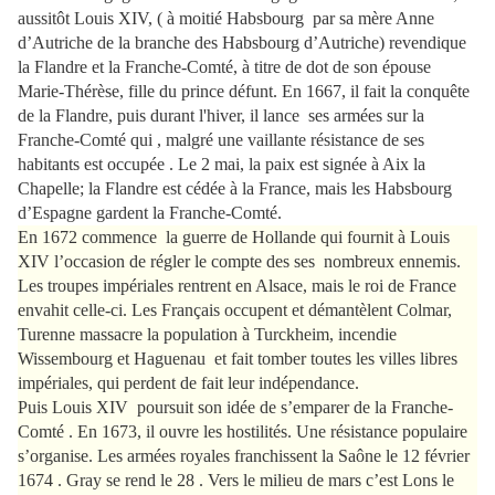
aussitôt Louis XIV, ( à moitié Habsbourg
par sa mère Anne
d’Autriche de la branche des Habsbourg d’Autriche) revendique
la Flandre et la Franche-Comté, à titre de dot de son épouse
Marie-Thérèse, fille du prince défunt. En 1667, il fait la conquête
de la Flandre, puis durant l'hiver, il lance
ses armées sur la
Franche-Comté qui , malgré une vaillante résistance de ses
habitants est occupée . Le 2 mai, la paix est signée à Aix la
Chapelle; la Flandre est cédée à la France, mais les Habsbourg
d’Espagne gardent la Franche-Comté.
En
1672 commence
la guerre de Hollande qui fournit à Louis
XIV l’occasion de régler le compte des ses
nombreux ennemis.
Les troupes impériales rentrent en Alsace, mais le roi de France
envahit celle-ci. Les Français occupent et démantèlent Colmar,
Turenne massacre la population à Turckheim, incendie
Wissembourg et Haguenau
et fait tomber toutes les villes libres
impériales, qui perdent de fait leur indépendance.
Puis Louis XIV
poursuit son idée de s’emparer de la Franche-
Comté . En 1673, il ouvre les hostilités. Une résistance populaire
s’organise. Les armées royales franchissent la Saône le 12 février
1674 . Gray se rend le 28 . Vers le milieu de mars c’est Lons le