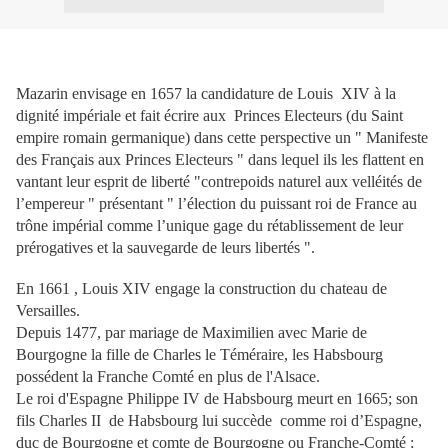
Mazarin envisage en 1657 la candidature de Louis
XIV à la
dignité impériale et fait écrire aux
Princes Electeurs (du Saint
empire romain germanique) dans cette perspective un " Manifeste
des Français aux Princes Electeurs " dans lequel ils les flattent en
vantant leur esprit de liberté "contrepoids naturel aux velléités de
l’empereur "
présentant " l’élection du puissant roi de France au
trône impérial comme l’unique gage du rétablissement de leur
prérogatives et la sauvegarde de leurs libertés "
.
En 1661 , Louis XIV engage la construction du chateau de
Versailles.
Depuis 1477, par mariage de Maximilien avec Marie de
Bourgogne la fille de Charles le Téméraire, les Habsbourg
possédent la Franche Comté en plus de l'Alsace.
Le roi d'Espagne Philippe IV de Habsbourg meurt en 1665; son
fils Charles II
de Habsbourg lui succède
comme roi d’Espagne,
duc de Bourgogne et comte de Bourgogne ou Franche-Comté ;