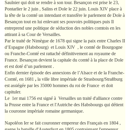
Saulnier qui doit se rendre à son tour. Besançon est prise le 23,
Pontarlier le 2 juin , Salins et Dole le 22 juin. Louis XIV place à
la tête de la comté un intendant et transfère le parlement de Dole à
Besançon tout en lui enlevant ses pouvoirs politiques puis Il
entreprend une politique de séduction des nobles comtois en les
attirant à sa Cour de Versailles.
Par le traité de Nimègue de 1678 qui signe la paix entre Charles II
d’Espagne (Habsbourg)
et Louis XIV
, le comté de Bourgogne
ou Franche-Comté est rattaché définitivement au royaume de
France. Besançon devient la capitale du comté à la place de Dole
et est doté d’un parlement .
Enfin dernier épisode des annexions de l’Alsace et de la Franche-
Comté, en 1681
,
la ville libre impériale de Strasbourg/Straßburg
est assiégée par les 35000 hommes du roi de France
et doit
capituler.
Le 1er mai 1756 est signé à Versailles un traité d'alliance contre
la Prusse entre la France et l'Autriche des Habsbourgs qui détient
la couronne impériale romaine germanique.
Napoléon Ier se fait couronner empereur des Français en 1804 ,
gagne la bataille d'Austerliszt en 1805 contraignant l'empereur