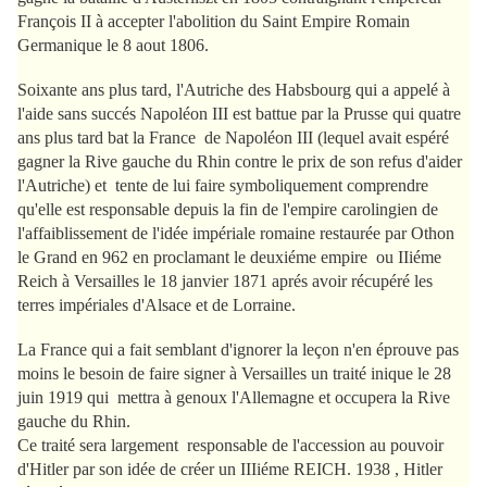
François II à accepter l'abolition du Saint Empire Romain
Germanique le 8 aout 1806.
Soixante ans plus tard, l'Autriche des Habsbourg qui a appelé à
l'aide sans succés Napoléon III est battue
par la Prusse qui quatre
ans plus tard bat la France de Napoléon III (lequel avait espéré
gagner la Rive gauche du Rhin contre le prix de son refus d'aider
l'Autriche) et tente de lui faire symboliquement comprendre
qu'elle est responsable depuis la fin de l'empire carolingien de
l'affaiblissement de l'idée impériale romaine restaurée par Othon
le Grand en 962 en proclamant le deuxiéme empire ou IIiéme
Reich à Versailles le 18 janvier 1871 aprés avoir récupéré les
terres impériales d'Alsace et de Lorraine.
La France qui a fait semblant d'ignorer la leçon n'en éprouve pas
moins le besoin de faire signer à Versailles un traité inique le 28
juin 1919 qui mettra à genoux l'Allemagne et occupera la Rive
gauche du Rhin.
Ce traité sera largement responsable de l'accession au pouvoir
d'Hitler par son idée de créer un IIIiéme REICH. 1938 , Hitler