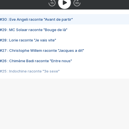
#30 : Eve Angeli raconte "Avant de partir"
#29 : MC Solaar raconte "Bouge de là"
28 : Lorie raconte "Je vais vite"
#27 : Christophe Willem raconte "Jacques a dit"
#26 : Chimène Badi raconte "Entre nous"
#25 : Indochine raconte "3e sexe"
#24 : Zaho raconte "C'est chelou"
#23 : Patrick Bruel raconte "Au café des délices"
#22 : Kyo raconte "Le chemin"
#21 : Nolwenn Leroy raconte "Cassé"
#20 : Patrick Hernandez raconte "Born to be alive"