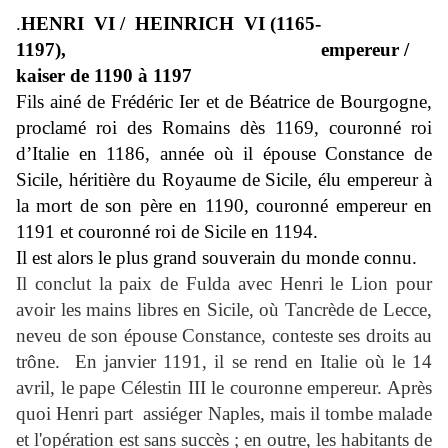
.
HENRI
VI /
HEINRICH
VI (1165-
1197),
empereur /
kaiser de 1190 à 1197
Fils ainé de Frédéric Ier et de Béatrice de Bourgogne,
proclamé roi des Romains dès 1169, couronné roi
d’Italie en 1186, année où il épouse Constance de
Sicile, héritière du Royaume de Sicile, élu empereur à
la mort de son père en 1190, couronné empereur en
1191 et couronné roi de Sicile en 1194.
Il est alors le plus grand souverain du monde connu.
Il conclut la paix de Fulda avec Henri le Lion pour
avoir les mains libres en Sicile, où Tancrède de Lecce,
neveu de son épouse Constance, conteste ses droits au
trône. En janvier 1191, il se rend en Italie où le 14
avril, le pape Célestin III le couronne empereur. Après
quoi Henri part
assiéger Naples, mais il tombe malade
et l'opération est sans succès ; en outre, les habitants de