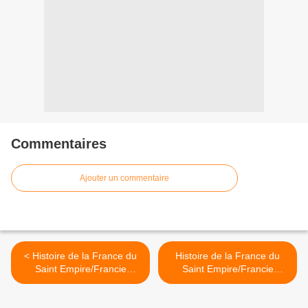
Commentaires
Ajouter un commentaire
< Histoire de la France du
Histoire de la France du
Saint Empire/Francie
Saint Empire/Francie
Médiane ou Lotharingie 60-
Médiane ou Lotharingie 60-
16 CH.III Royaume de
18 CH.III Royaume de
Bourgogne-Provence
Bourgogne-Provence