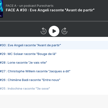
FACE A - un podcast Purecharts
FACE A #30 : Eve Angeli raconte "Avant de partir"
#30 : Eve Angeli raconte "Avant de partir"
#29 : MC Solaar raconte "Bouge de là"
28 : Lorie raconte "Je vais vite"
#27 : Christophe Willem raconte "Jacques a dit"
#26 : Chimène Badi raconte "Entre nous"
#25 : Indochine raconte "3e sexe"
#24 : Zaho raconte "C'est chelou"
#23 : Patrick Bruel raconte "Au café des délices"