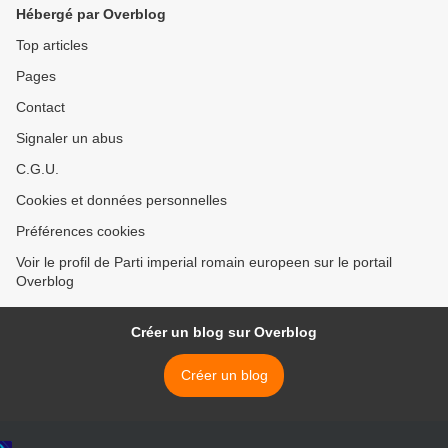
Hébergé par Overblog
R.Comté-Marquisat de
R.Comté-Marquisat de
Provence 3.Comté de
Provence 3.Comté de
Top articles
Provence a.Comté d'Arles
Provence/Maison d'Anjou >
Pages
/Maison de Barce
Contact
Signaler un abus
C.G.U.
Cookies et données personnelles
Préférences cookies
Voir le profil de Parti imperial romain europeen sur le portail
Overblog
Créer un blog sur Overblog
Créer un blog