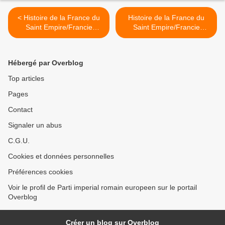
< Histoire de la France du
Histoire de la France du
Saint Empire/Francie
Saint Empire/Francie
Médiane ou Lotharingie 41-
Médiane ou Lotharingie 41-
38 CH.II Royaume de
40 CH.II Royaume de
Francie Orientale R. Alsace
Francie Orientale
Hébergé par Overblog
Sundgau(21.b Seigneurie
R.Alsace(22.Comté de
de Rosemont/21.c
Montbeliard >
Top articles
Ensisheim)
Pages
Contact
Signaler un abus
C.G.U.
Cookies et données personnelles
Préférences cookies
Voir le profil de Parti imperial romain europeen sur le portail
Overblog
Créer un blog sur Overblog