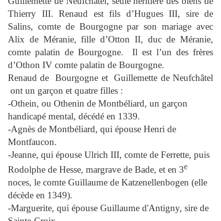
Guillemette de Neufchâtel, seule héritière des biens de
Thierry III. Renaud est fils d’Hugues III, sire de
Salins, comte de Bourgogne par son mariage avec
Alix de Méranie, fille d’Otton II, duc de Méranie,
comte palatin de Bourgogne.
Il est l’un des frères
d’Othon IV comte palatin de Bourgogne.
Renaud de
Bourgogne et
Guillemette de Neufchâtel
ont un garçon et quatre filles :
-Othein, ou Othenin de Montbéliard, un garçon
handicapé mental, décédé en 1339.
-Agnès de Montbéliard, qui épouse Henri de
Montfaucon.
-Jeanne, qui épouse Ulrich III, comte de Ferrette, puis
e
Rodolphe de Hesse, margrave de Bade, et en 3
noces, le comte Guillaume de Katzenellenbogen (elle
décède en 1349).
-Marguerite, qui épouse Guillaume d'Antigny, sire de
Sainte-Croix.