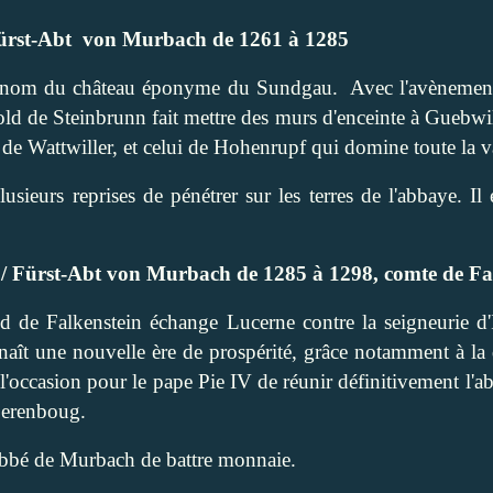
ürst-Abt
von Murbach de 1261 à 1285
du nom du château éponyme du Sundgau.
Avec l'avènemen
ld de Steinbrunn fait mettre des murs d'enceinte à Guebwiller
s de Wattwiller, et celui de Hohenrupf qui domine toute la 
ieurs reprises de pénétrer sur les terres de l'abbaye. Il 
é / Fürst-Abt von Murbach de 1285 à 1298, comte de Fa
ld de Falkenstein échange Lucerne contre la seigneurie
aît une nouvelle ère de prospérité, grâce notamment à la 
 l'occasion pour le pape Pie IV de réunir définitivement l'
oerenboug.
'abbé de Murbach de battre monnaie.