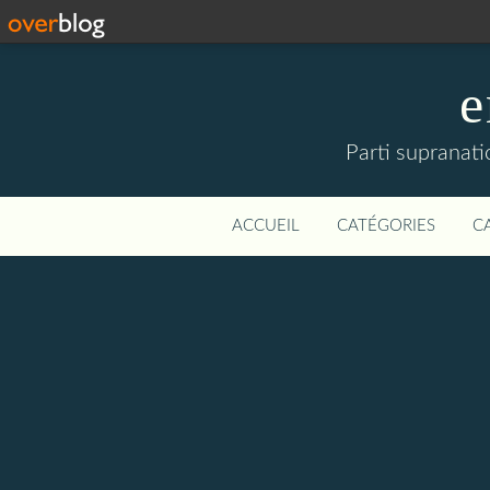
e
Parti supranati
ACCUEIL
CATÉGORIES
C