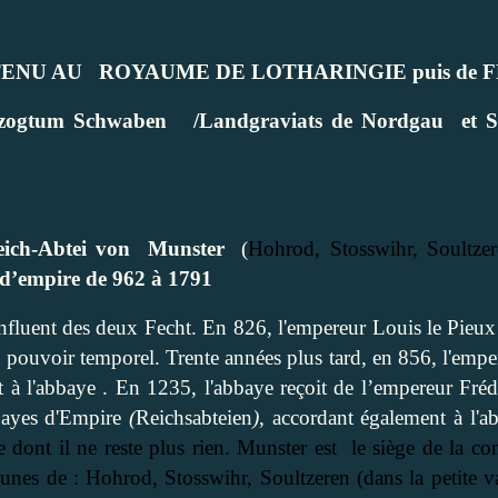
TENU AU
ROYAUME DE LOTHARINGIE puis de 
erzogtum Schwaben
/Landgraviats de Nordgau
et S
ich-
Abtei von
Munster
(
Hohrod, Stosswihr, Soultzer
 d’empire de 962 à 1791
uent des deux Fecht. En 826, l'empereur Louis le Pieux ac
u pouvoir temporel. Trente années plus tard, en 856, l'empe
nant à l'abbaye . En 1235, l'abbaye reçoit de l’empereur Fréd
abbayes d'Empire
(
Reichsabteien
)
, accordant également à l'a
e dont il ne reste plus rien. Munster est
le siège de la co
nes de : Hohrod, Stosswihr, Soultzeren (dans la petite v