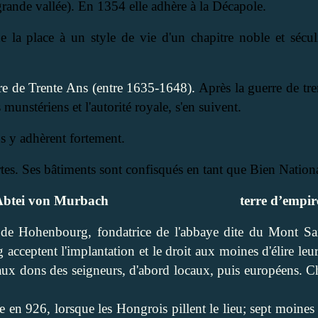
rande vallée). En 1354 elle adhère à la Décapole.
 la place à un style de vie d'un chapitre noble et sécul
re de Trente Ans (entre 1635-1648).
Après la guerre de tre
s munstériens et l'autorité royale, s'en suivent.
ns y adhèrent fortement.
es. Ses bâtiments sont confisqués en tant que Bien Nationa
Abtei von Murbach
terre d’empir
 de Hohenbourg, fondatrice de l'abbaye dite du Mont Sai
acceptent l'implantation et le droit aux moines d'élire le
 aux dons des seigneurs, d'abord locaux, puis européens. 
le en 926
, lorsque les Hongrois pillent le lieu; sept moines 