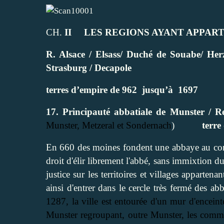
CH.
II
LES REGIONS AYANT APPAR
R. Alsace / Elsass/ Duché de Souabe/ H
Strasburg / Decapole
terres d’empire de 962
jusqu’à
1697
17. Principauté abbatiale de Munster / Re
Munster, Metzeral et Sondernach
)
terre
En 660 des moines fondent une abbaye au confl
droit d'élir librement l'abbé, sans immixtion d
justice sur les territoires et villages apparte
ainsi d'entrer dans le cercle très fermé des 
1287, la ville est entourée d'un mur d'enceint
Munster regroupant, outre Munster, les commu