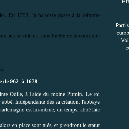
e
ier. En 1553, la paroisse passe à la réforme
Parti 
europ
nte ans la ville est sous tutelle de la couronne
Voi
e
l.
e de 962
à 1678
nte Odile, à l'aide du moine Pirmin. Le roi
ur abbé. Indépendante dès sa création,
l'abbaye
Charlemagne est lui-même, un temps, abbé laïc
alors en place sont tués, et prendront le statut