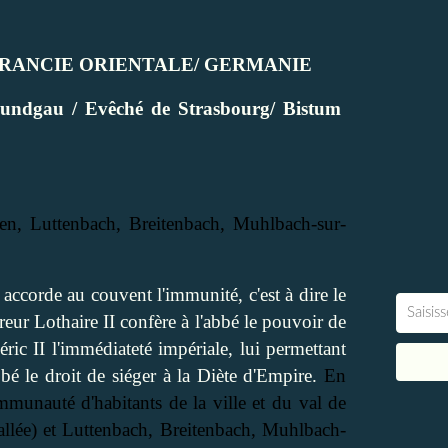
FRANCIE ORIENTALE/ GERMANIE
undgau / Evêché de Strasbourg/ Bistum
en, Luttenbach, Breitenbach, Muhlbach-sur-
corde au couvent l'immunité, c'est à dire le
reur Lothaire II confère à l'abbé le pouvoir de
éric II l'immédiateté impériale, lui permettant
bbé le droit de siéger à la Diète d'Empire.
En
mmunauté d'habitants de la ville et du val de
allée) et Luttenbach, Breitenbach, Muhlbach-