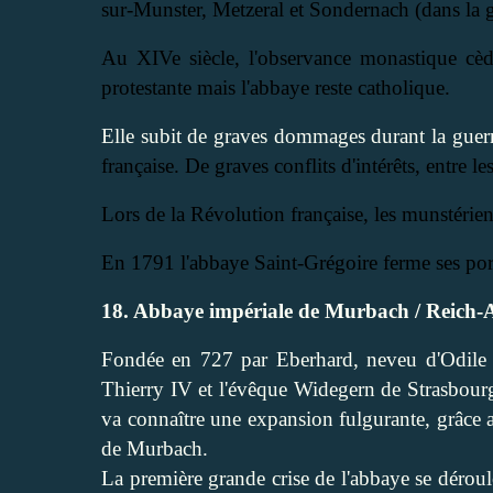
sur-Munster, Metzeral et Sondernach (dans la g
Au XIVe siècle, l'observance monastique cède
protestante mais l'abbaye reste catholique.
Elle subit de graves dommages durant la guer
française. De graves conflits d'intérêts, entre le
Lors de la Révolution française, les munstérie
En 1791 l'abbaye Saint-Grégoire ferme ses port
18. Abbaye impériale de Murbach / Reich-
Fondée en 727 par Eberhard
, neveu d'Odile
Thierry IV et l'évêque Widegern de Strasbourg 
va connaître une expansion fulgurante
, grâce
de Murbach.
La première grande crise de l'abbaye se dérou