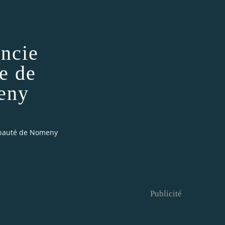
ancie
e de
meny
cipauté de Nomeny
Publicité