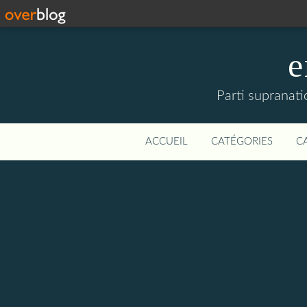
e
Parti supranati
ACCUEIL
CATÉGORIES
C