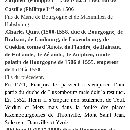
Zutphen
(
Philippe I
, de 1482 à 1506, roi de
er)
Castille (
Philippe I
en 1506
Fils de Marie de Bourgogne et de Maximilien de
Habsbourg.
.
Charles Quint (1500-1558, duc de Bourgogne, de
Brabant, de Limbourg, de Luxembourg, de
Gueldre, comte d’Artois, de Flandre, de Hainaut,
de Hollande, de Zélande, de Zutphen, comte
palatin de Bourgogne de 1506 à 1555, empereur
de 1519 à 1558
Fils du précédent.
En 1521, François Ier parvient à s’emparer d’une
partie du duché de Luxembourg mais doit la restituer.
En 1552, Henri II s’empare non seulement de Toul,
Verdun et Metz mais dans la foulée des places
luxembourgeoises de Thionville, Mont Saint Jean,
Soleuvre, Damviller et Yvois.
.Philippe II (1527-1598) duc de Bourgogne, de