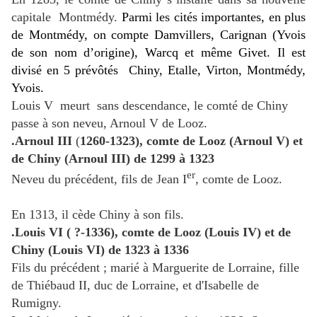
capitale
Montmédy.
Parmi les cités importantes, en plus
de Montmédy, on compte Damvillers, Carignan (Yvois
de son nom d’origine), Warcq et même Givet.
Il est
divisé en 5 prévôtés
Chiny, Etalle, Virton, Montmédy,
Yvois.
Louis V
meurt
sans descendance, le comté de Chiny
passe à son neveu, Arnoul V de Looz.
.Arnoul III
(
1260-1323), comte de Looz (
Arnoul V
) et
de Chiny (
Arnoul III
) de 1299 à 1323
er
Neveu du précédent, fils de Jean I
, comte de Looz.
En 1313, il cède Chiny à son fils.
.Louis VI
( ?-1336), comte de Looz (
Louis IV
) et de
Chiny (
Louis VI
) de 1323 à 1336
Fils du précédent ; marié à Marguerite de Lorraine, fille
de Thiébaud II, duc de Lorraine, et d'Isabelle de
Rumigny.