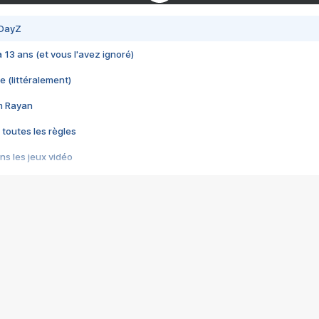
 DayZ
 a 13 ans (et vous l'avez ignoré)
e (littéralement)
im Rayan
 toutes les règles
s les jeux vidéo
us choquant de Rockstar ? - Le scandale BULLY
e plus moche de Steam
du RÊVE tourne au CAUCHEMAR
pendant 8 heures
it… à tort
umiliés par un jeu vidéo