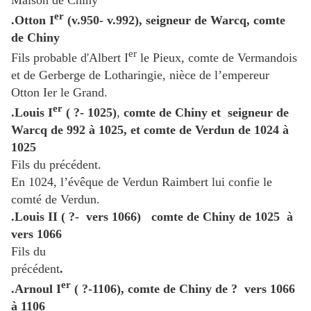
Maison de Chiny
er
.Otton I
(v.950- v.992), seigneur de Warcq, comte
de Chiny
er
Fils probable d'Albert I
le Pieux, comte de Vermandois
et de Gerberge de Lotharingie, nièce de l’empereur
Otton Ier le Grand.
er
.Louis I
( ?- 1025)
,
comte de Chiny et
seigneur de
Warcq de 992 à 1025, et comte de Verdun
de 1024 à
1025
Fils du précédent.
En 1024, l’évêque de Verdun Raimbert lui confie le
comté de Verdun.
.Louis II
( ?-
vers 1066)
comte de Chiny de 1025
à
vers 1066
Fils du
précédent
.
er
.Arnoul I
( ?-1106), comte de Chiny de ?
vers 1066
à 1106