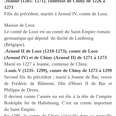
.Jeanne
(1205- 1271)
,
comtesse de Chiny de 1226 à
1271
Fille du précédent, mariée à Arnoul IV, comte de Looz.
Maison de Looz
Le
comté de Looz
est un comté du Saint-Empire romain
germanique qui dépend
du duché de Limbourg
(Belgique).
.Arnoul II de Looz
(1210-1273), comte de Looz
(
Arnoul IV
) et de Chiny (
Arnoul II
) de 1271 à 1273
Marié en 1227 à Jeanne, comtesse de Chiny.
.Louis V
(1235- 1299), comte de Chiny de 1273 à 1299
Second fils du précédent ; marié à Jeanne de Bar, veuve
de Frédéric de Blâmont, fille d'Henri II de Bar et
Philippa de Dreux.
Il devient comte l’année ou est élu à la tête de l’empire
Rodolphe Ier de Habsbourg. C’est un comte important
du Saint Empire.
En 1285, le comte de Chiny s’installe dans sa nouvelle