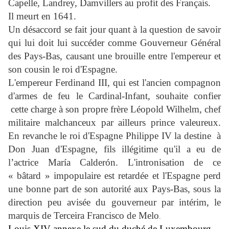
Capelle, Landrey, Damvillers au profit des Français.
Il meurt en 1641.
Un désaccord se fait jour quant à la question de savoir
qui lui doit lui succéder comme Gouverneur Général
des Pays-Bas, causant une brouille entre l'empereur et
son cousin le roi d'Espagne.
L'empereur Ferdinand III, qui est l'ancien compagnon
d'armes de feu le Cardinal-Infant, souhaite confier
cette charge à son propre frère Léopold Wilhelm, chef
militaire malchanceux par ailleurs prince valeureux.
En revanche le roi d'Espagne Philippe IV la destine
à
Don Juan d'Espagne, fils illégitime qu'il a eu de
l’actrice María Calderón. L'intronisation de ce
« bâtard » impopulaire est retardée et l'Espagne perd
une bonne part de son autorité aux Pays-Bas, sous la
direction peu avisée du gouverneur par intérim, le
marquis de Terceira Francisco de Melo
.
Louis XIV annexe le sud du duché de Luxembourg