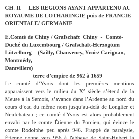
CH. II
LES REGIONS AYANT APPARTENU AU
ROYAUME DE LOTHARINGIE puis de FRANCIE
ORIENTALE/ GERMANIE
E.Comté de Chiny / Grafschaft
Chiny
-
Comté-
Duché du Luxembourg / Grafschaft-Herzogtum
Lützelburg
(Sailly, Chauvency, Yvois/ Carignan,
Montmédy,
Damvillers)
terre d’empire de 962 à 1659
Le comté d’Yvois dont les premières mentions
apparaissent vers le milieu du X° siècle s’étend de la
Meuse à la Semois, s’avance dans l’Ardenne au nord du
cours d’eau du même nom jusqu’au-delà de Longlier et
Neufchateau ; ce comté d'Yvois est alors probablement
envahi par le comte Étienne du Porcien, qui évince le
comte Rodolphe peu après 946. Frappé de paralysie,
Étienne donne vers 956 à l'abbaye de Saint-Hubert la