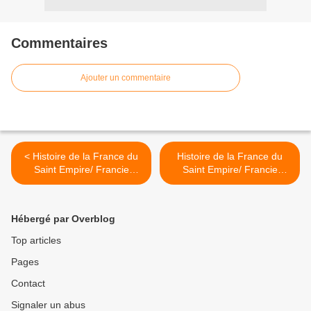
Commentaires
Ajouter un commentaire
< Histoire de la France du
Histoire de la France du
Saint Empire/ Francie
Saint Empire/ Francie
Médiane ou Lotharingie
Médiane ou Lotharingie 34
32.CH.2 Royaume de
CH.2 Royaume de Francie
Francie Orientale D. Sedan
Orientale F. Thionville
Hébergé par Overblog
(duché de Luxembourg) >
Top articles
Pages
Contact
Signaler un abus