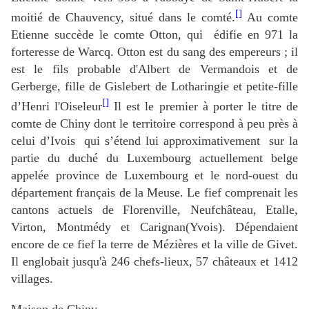
[]
moitié de Chauvency, situé dans le comté.
Au comte
Etienne succède le comte Otton, qui
édifie en 971 la
forteresse de Warcq. Otton est du sang des empereurs ; il
est le fils probable d'Albert de Vermandois et de
Gerberge, fille de Gislebert de Lotharingie et petite-fille
[]
d’Henri l'Oiseleur
Il est le premier à porter le titre de
comte de Chiny
dont le territoire correspond à peu près à
celui d’Ivois
qui s’étend lui approximativement
sur la
partie du duché du Luxembourg actuellement belge
appelée province de Luxembourg et le nord-ouest du
département français de la Meuse. Le fief comprenait les
cantons actuels de Florenville, Neufchâteau, Etalle,
Virton, Montmédy et Carignan(Yvois). Dépendaient
encore de ce fief la terre de Mézières et la ville de Givet.
Il englobait jusqu'à 246 chefs-lieux, 57 châteaux et 1412
villages.