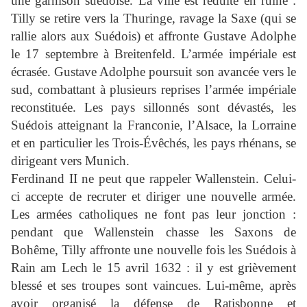
une garnison suédoise. La ville est réduite en ruine :
Tilly se retire vers la Thuringe, ravage la Saxe (qui se
rallie alors aux Suédois) et affronte Gustave Adolphe
le 17 septembre à Breitenfeld. L’armée impériale est
écrasée. Gustave Adolphe poursuit son avancée vers le
sud, combattant à plusieurs reprises l’armée impériale
reconstituée. Les pays sillonnés sont dévastés, les
Suédois atteignant la Franconie, l’Alsace, la Lorraine
et en particulier les Trois-Évêchés, les pays rhénans, se
dirigeant vers Munich.
Ferdinand II ne peut que rappeler Wallenstein. Celui-
ci accepte de recruter et diriger une nouvelle armée.
Les armées catholiques ne font pas leur jonction :
pendant que Wallenstein chasse les Saxons de
Bohême, Tilly affronte une nouvelle fois les Suédois à
Rain am Lech le 15 avril 1632 : il y est grièvement
blessé et ses troupes sont vaincues. Lui-même, après
avoir organisé la défense de Ratisbonne et