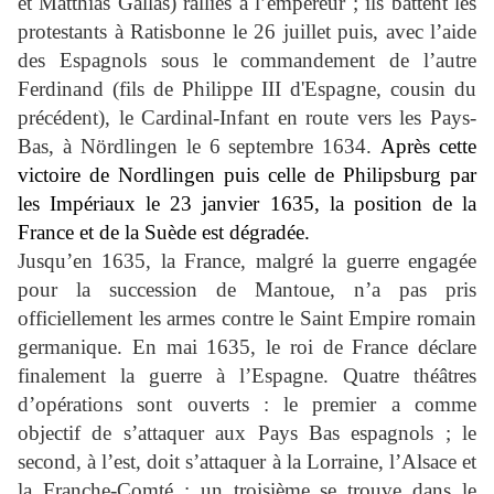
et Matthias Gallas) ralliés à l’empereur ; ils battent les
protestants à Ratisbonne le 26 juillet puis, avec l’aide
des Espagnols sous le commandement de l’autre
Ferdinand (fils de Philippe III d'Espagne, cousin du
précédent), le
Cardinal-Infant
en route vers les Pays-
Bas, à Nördlingen le 6 septembre 1634.
Après cette
victoire de Nordlingen puis celle de Philipsburg par
les Impériaux le 23 janvier 1635, la position de la
France et de la Suède est dégradée.
Jusqu’en 1635, la France, malgré la guerre engagée
pour la succession de Mantoue, n’a pas pris
officiellement les armes contre le Saint Empire romain
germanique. En mai 1635, le roi de France déclare
finalement la guerre à l’Espagne. Quatre théâtres
d’opérations sont ouverts : le premier a comme
objectif de s’attaquer aux Pays Bas espagnols ; le
second, à l’est, doit s’attaquer à la Lorraine, l’Alsace et
la Franche-Comté ; un troisième se trouve dans le