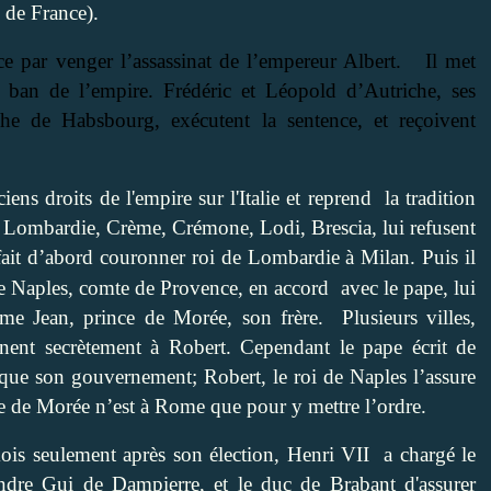
 de France).
par venger l’assassinat de l’empereur Albert.
Il met
 ban de l’empire. Frédéric et Léopold d’Autriche, ses
e de Habsbourg, exécutent la sentence, et reçoivent
iens droits de l'empire sur l'Italie et reprend
la tradition
de Lombardie, Crème, Crémone, Lodi, Brescia, lui refusent
 fait d’abord couronner roi de Lombardie à Milan. Puis il
e Naples, comte de Provence, en accord
avec le pape, lui
me Jean, prince de Morée, son frère. Plusieurs villes,
ent secrètement à Robert. Cependant le pape écrit de
 que son gouvernement; Robert, le roi de Naples l’assure
ce de Morée n’est à Rome que pour y mettre l’ordre.
is seulement après son élection, Henri VII
a chargé le
dre Gui de Dampierre, et le duc de Brabant d'assurer