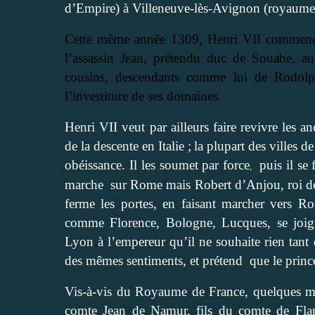
d’Empire) à Villeneuve-lès-Avignon (royaume
Cette même année 1309, Henri VII commence 
l’assassin Jean, prétendu duc de Souabe, au
cousins, descendants comme lui de Rodolph
l’investiture de ses domaines.
Henri VII veut par ailleurs faire revivre les anc
de la descente en Italie ;
la plupart des villes 
obéissance. Il les soumet par force
puis il se
,
marche
sur Rome mais Robert d’Anjou, roi d
ferme les portes, en faisant marcher vers Ro
comme Florence, Bologne, Lucques, se joign
Lyon à l’empereur qu’il ne souhaite rien tant
des mêmes sentiments, et prétend
que le prin
Vis-à-vis du Royaume de France, quelques mo
comte Jean de Namur, fils du comte de Flan