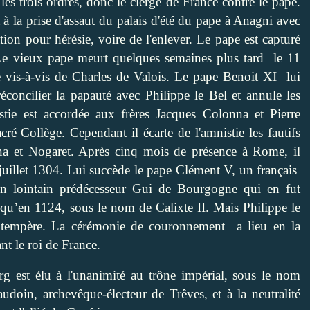
 les trois ordres, donc le clergé de France contre le pape.
 à la prise d'assaut du palais d'été du pape à Anagni avec
ion pour hérésie, voire de l'enlever. Le pape est capturé
e. Le vieux pape meurt quelques semaines plus tard
le 11
e vis-à-vis de Charles de Valois. Le pape Benoit XI
lui
éconcilier la papauté avec Philippe le Bel et annule les
stie est accordée aux frères Jacques Colonna et Pierre
ré Collège. Cependant il écarte de l'amnistie les fautifs
onna et Nogaret. Après cinq mois de présence à Rome, il
juillet 1304. Lui succède le pape Clément V, un français
on lointain prédécesseur Gui de Bourgogne qui en fut
qu’en 1124, sous le nom de Calixte II. Mais Philippe le
btempère. La cérémonie de couronnement
a lieu en la
t le roi de France.
est élu à l'unanimité au trône impérial, sous le nom
udoin, archevêque-électeur de Trêves, et à la neutralité