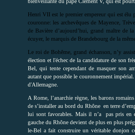
bienveillante du pape Clément V, qui est pourta
Henri VII est le premier empereur qui est élu p
couronne: les archevêques de Mayence, Trèves
de Bavière d’aujourd’hui, grand maître de l
écuyer, le marquis de Brandebourg de la mêm
Le roi de Bohême, grand échanson, n’y assiste
élection et l'échec de la candidature de son fr
Bel, qui tente cependant de masquer son am
autant que possible le couronnement impérial
d'Allemagne.
A Rome, l’anarchie règne, les barons romains 
de s’installer au bord du Rhône
en terre d’em
lui sont favorables. Mais il n’a
pas pris en c
gauche du Rhône devient de plus en plus prégn
le-Bel a fait construire un véritable donjon 