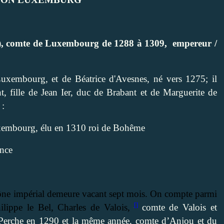
), comte de Luxembourg de 1288 à 1309,
empereur /
xembourg, et de Béatrice d'Avesnes, né vers 1275; il
, fille de Jean Ier, duc de Brabant et de Marguerite de
 :
uxembourg, élu en 1310 roi de Bohême
ance
rône impérial demeure vacant sept mois. On compte parmi
[]
ilippe le Bel, Charles de Valois,
comte de Valois et
 Perche en 1290 et la même année, comte d’Anjou et du