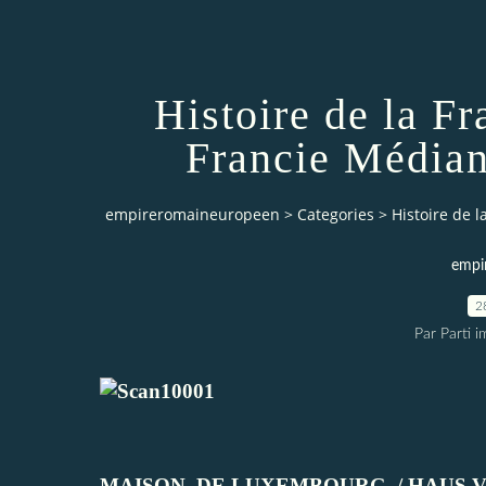
Histoire de la F
Francie Médian
empireromaineuropeen
>
Categories
>
Histoire de 
empi
2
Par Parti 
MAISON
DE LUXEMBOURG / HAUS 