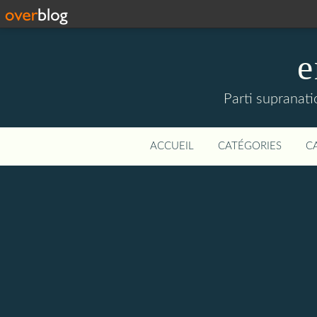
e
Parti supranati
ACCUEIL
CATÉGORIES
C