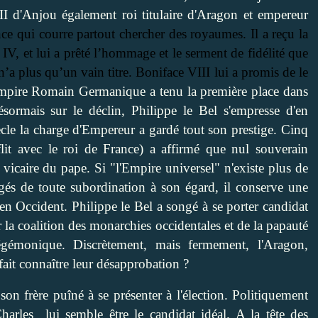
I d'Anjou également roi titulaire d'Aragon et empereur
nce qui courre partout chercher des royaumes. Il a reçu la
, et lui a prêté l’hommage et le serment de fidélité que
n’a plus qu’un vain titre. Boniface VIII lui a promis de le
Empire Romain Germanique a tenu la première place dans
ésormais sur le déclin, Philippe le Bel s'empresse d'en
cle la charge d'Empereur a gardé tout son prestige. Cinq
lit avec le roi de France) a affirmé que nul souverain
 vicaire du pape. Si "l'Empire universel" n'existe plus de
és de toute subordination à son égard, il conserve une
t en Occident.
Philippe le Bel a songé à se porter candidat
 la coalition des monarchies occidentales et de la papauté
émonique. Discrètement, mais fermement, l'Aragon,
fait connaître leur désapprobation ?
son frère puîné à se présenter à l'élection. Politiquement
harles
lui semble être le candidat idéal. A la tête des