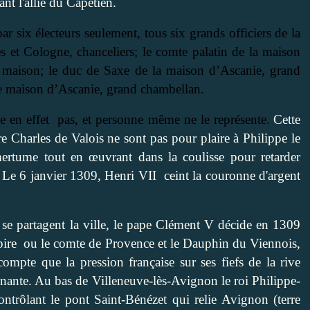
nt l'allié du Capétien.
ar six électeurs seulement, tous six grands officiers de la
 et Cologne, chanceliers; le comte palatin de la maison
a maison; le duc de Saxe de la maison d’Ascanie, grand
e maison d’Ascanie, grand chambellan.
 en effet
pas, et personne même ne le représente.
Cette
ère Charles de Valois ne sont pas pour plaire à Philippe le
ertume tout en œuvrant dans la coulisse pour retarder
. Le 6 janvier 1309, Henri VII
ceint la couronne d'argent
se partagent la ville, le pape Clément V décide en 1309
pire
ou le comte de Provence et le Dauphin du Viennois,
ompte que la pression française sur ses fiefs de la rive
ante. Au bas de Villeneuve-lès-Avignon le roi Philippe-
contrôlant le pont Saint-Bénézet qui relie Avignon (terre