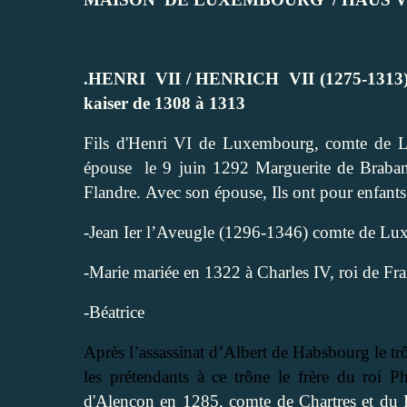
.HENRI
VII / HENRICH
VII (1275-1313
kaiser de 1308 à 1313
Fils d'Henri VI de Luxembourg, comte de Lu
épouse
le 9 juin 1292 Marguerite de Brabant
Flandre.
Avec son épouse, Ils ont pour enfants
-Jean Ier l’Aveugle (1296-1346) comte de L
-Marie mariée en 1322 à Charles IV, roi de Fr
-Béatrice
Après l’assassinat d’Albert de Habsbourg le t
les prétendants à ce trône le frère du roi Ph
d'Alençon en 1285, comte de Chartres et du