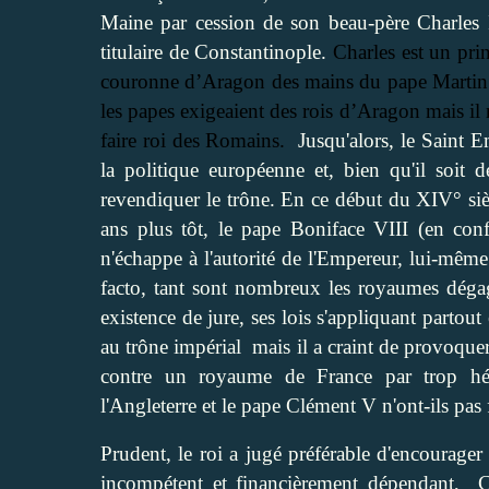
Maine par cession de son beau-père Charles I
titulaire de Constantinople.
Charles est un pri
couronne d’Aragon des mains du pape Martin IV
les papes exigeaient des rois d’Aragon mais il 
faire roi des Romains.
Jusqu'alors, le Saint 
la politique européenne et, bien qu'il soit d
revendiquer le trône. En ce début du XIV° siè
ans plus tôt, le pape Boniface VIII (en conf
n'échappe à l'autorité de l'Empereur, lui-même
facto, tant sont nombreux les royaumes dégag
existence de jure, ses lois s'appliquant partou
au trône impérial
mais il a craint de provoquer
contre un royaume de France par trop hég
l'Angleterre et le pape Clément V n'ont-ils pas 
Prudent, le roi a jugé préférable d'encourager 
incompétent et financièrement dépendant,
C