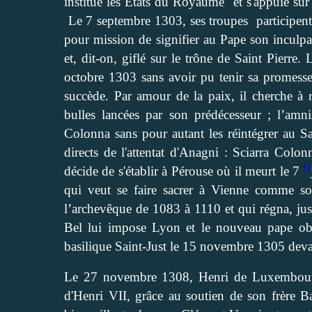
institue les Etats du Royaume
et s'appuie sur
Le 7 septembre 1303, ses troupes
participent
pour mission de signifier au Pape son inculpat
et, dit-on, giflé sur le trône de Saint Pierr
octobre 1303 sans avoir pu tenir sa promess
succède. Par amour de la paix, il cherche à r
bulles lancées par son prédécesseur ; l’amni
Colonna sans pour autant les réintégrer au Sac
directs de l'attentat d'Anagni : Sciarra Col
[]
décide de s'établir à Pérouse où il meurt le 7
qui veut se faire sacrer à Vienne comme s
l’archevêque de 1083 à 1110 et qui régna, jus
Bel lui impose Lyon et le nouveau pape o
basilique Saint-Just le 15 novembre 1305 devan
Le 27 novembre 1308, Henri de Luxembourg 
d'Henri VII, grâce au soutien de son frère Ba