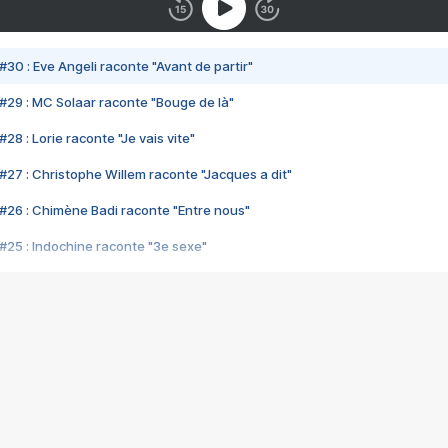
#30 : Eve Angeli raconte "Avant de partir"
#29 : MC Solaar raconte "Bouge de là"
28 : Lorie raconte "Je vais vite"
#27 : Christophe Willem raconte "Jacques a dit"
#26 : Chimène Badi raconte "Entre nous"
#25 : Indochine raconte "3e sexe"
#24 : Zaho raconte "C'est chelou"
#23 : Patrick Bruel raconte "Au café des délices"
#22 : Kyo raconte "Le chemin"
#21 : Nolwenn Leroy raconte "Cassé"
#20 : Patrick Hernandez raconte "Born to be alive"