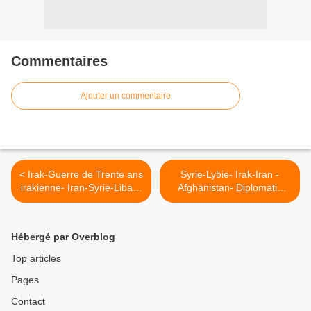
Commentaires
Ajouter un commentaire
< Irak-Guerre de Trente ans
Syrie-Lybie- Irak-Iran -
irakienne- Iran-Syrie-Liban-
Afghanistan- Diplomatie
Chiites-Sunnites- Chrétiens-
française- Qatar- Politique
Guerre civile générale au
des Etats Unis- Russie-
Proche et Moyen Orient-
Chine- Allemagne >
Hébergé par Overblog
Troisième Guerre mondiale
?
Top articles
Pages
Contact