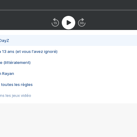
 DayZ
 a 13 ans (et vous l'avez ignoré)
e (littéralement)
im Rayan
 toutes les règles
s les jeux vidéo
us choquant de Rockstar ? - Le scandale BULLY
e plus moche de Steam
du RÊVE tourne au CAUCHEMAR