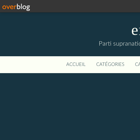
e
Parti supranati
ACCUEIL
CATÉGORIES
C