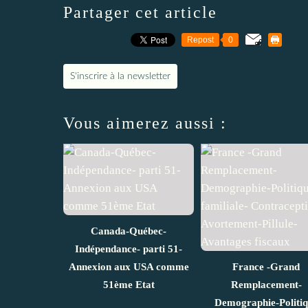
Partager cet article
Repost
0
S'inscrire à la newsletter
Vous aimerez aussi :
Canada-Québec-
Indépendance- parti 51-
Annexion aux USA comme
France -Grand
51ème Etat
Remplacement-
Demographie-Politi