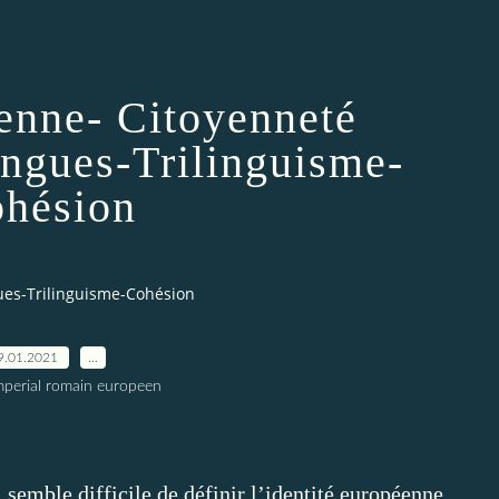
enne- Citoyenneté
ngues-Trilinguisme-
hésion
es-Trilinguisme-Cohésion
9.01.2021
…
imperial romain europeen
 semble difficile de définir l’identité européenne.