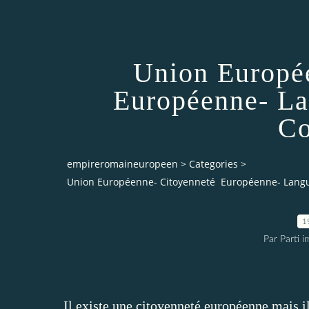
Union Europé
Européenne- La
Co
empireromaineuropeen
>
Categories
>
Union Européenne- Citoyenneté Européenne- Langu
1
Par Parti 
Il existe une citoyenneté européenne mais il