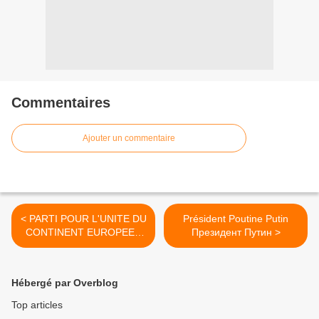
Commentaires
Ajouter un commentaire
< PARTI POUR L'UNITE DU
Président Poutine Putin
CONTINENT EUROPEEN
Президент Путин >
PUCE Droit à
l'indépendance
Référendum
Hébergé par Overblog
Autodétermination
Top articles