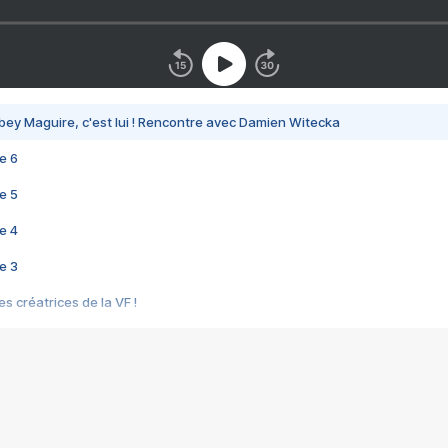
bey Maguire, c'est lui ! Rencontre avec Damien Witecka
e 6
e 5
e 4
e 3
s créatrices de la VF !
e 2
e 1
e Mektoub My Love arrive enfin ! Rencontre avec Shaïn Boumedine et Sal
i : après Toni en famille