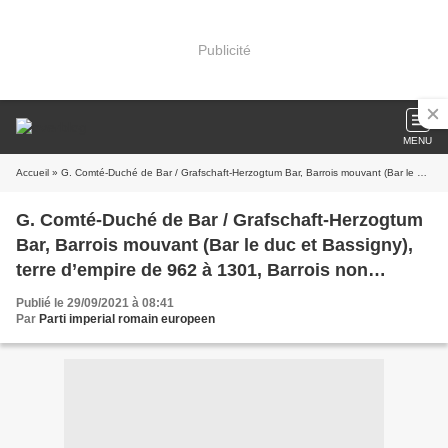
Publicité
MENU
Accueil
» G. Comté-Duché de Bar / Grafschaft-Herzogtum Bar, Barrois mouvant (Bar le duc et Bassigny), terre d’empire de 962 à 1301, Barrois non mouvant (Clermont en Argonne) terre d’empire de 962 à 1659, (Saint Mihiel) terre d’empire de 962 à 1766
G. Comté-Duché de Bar / Grafschaft-Herzogtum
Bar, Barrois mouvant (Bar le duc et Bassigny),
terre d’empire de 962 à 1301, Barrois non
mouvant (Clermont en Argonne) terre d’empire
Publié le 29/09/2021 à 08:41
de 962 à 1659, (Saint Mihiel) terre d’empire de
Par
Parti imperial romain europeen
962 à 1766