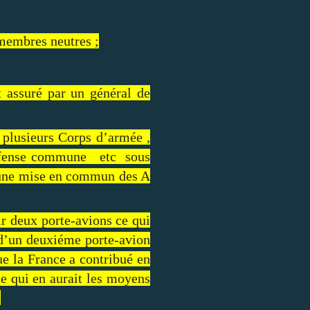
 membres neutres ;
 assuré par un général de
 plusieurs Corps d’armée ,
défense commune etc sous
e une mise en commun des A
ir deux porte-avions ce qui
 d’un deuxiéme porte-avion
ue la France a contribué en
ne qui en aurait les moyens
e