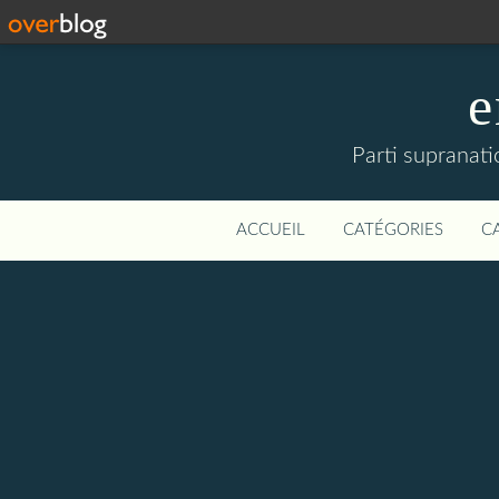
e
Parti supranati
ACCUEIL
CATÉGORIES
C