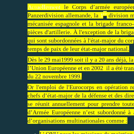
Actuellement
le Corps d’armée européen
re
Panzerdivision allemande, la
1
division m
mécanisée espagnole et la brigade franco
pièces d'artillerie. À l'exception de la b
qui sont subordonnées à l'état-major du co
temps de paix de leur état-major national.
Dès le 29 mai1999 soit il y a 20 ans déjà, 
l’Union Européenne et en 2002 il a été tra
du 22 novembre 1999.
Or l'emploi de l'Eurocorps en opération 
chefs d’état-major de la défense et des dir
se réunit annuellement pour prendre tou
d’Armée Européenne n’est subordonné à au
d’organisations multinationales comme :
L' ONU pour les missions de maintien 