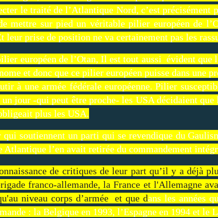
ecter le traité de l’Atlantique Nord, c’est précisémen
é de mettre sur pied un véritable pilier européen de l
 leur prise de position ne va certainement pas les rassu
 pilier européen de l’Otan, Il est tout aussi évident qu
onome et donc que ce pilier européen puisse dans une p
ir à une armée fédérale européenne. Pilier susceptibl
un jour -qui peut être proche- les USA décidaient que 
obligeait plus les USA.
 qui soutiennent un parti qui se revendique du Gaulis
ce Atlantique l’en avait retirée du commandement intég
connaissance de critiques de leur part qu’il y a déjà p
brigade franco-allemande, la France et l'Allemagne av
squ'au niveau corps d’armée et que d
ans les années qu
allemande : la Belgique en 1993, l’Espagne en 1994 et 