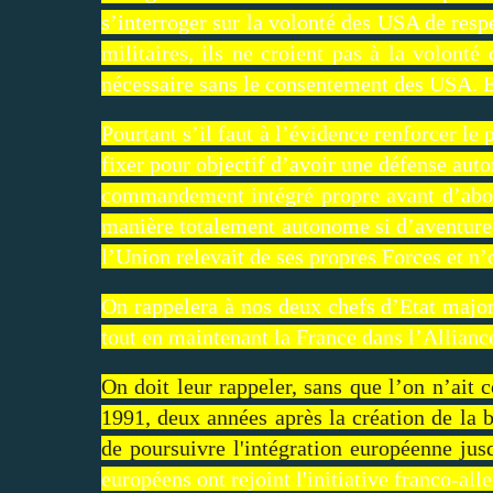
s’interroger sur la volonté des USA de resp
militaires, ils ne croient pas à la volont
nécessaire sans le consentement des USA. Et
Pourtant s’il faut à l’évidence renforcer le
fixer pour objectif d’avoir une défense aut
commandement intégré propre avant d’about
manière totalement autonome si d’aventure 
l’Union relevait de ses propres Forces et n’
On rappelera à nos deux chefs d’Etat major
tout en maintenant la France dans l’Allian
On doit leur rappeler, sans que l’on n’ait 
1991, deux années après la création de la 
de poursuivre l'intégration européenne ju
européens ont rejoint l'initiative franco-