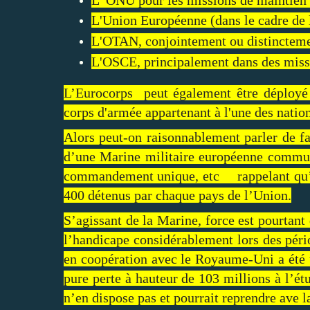
L'Union Européenne (dans le cadre de 
L'OTAN, conjointement ou distinctemen
L'OSCE, principalement dans des missi
L’Eurocorps peut également être déployé 
corps d'armée appartenant à l'une des natio
Alors peut-on raisonnablement parler de fa
d’une Marine militaire européenne commu
commandement unique, etc rappelant qu’il 
400 détenus par chaque pays de l’Union.
S’agissant de la Marine, force est pourtant
l’handicape considérablement lors des péri
en coopération avec le Royaume-Uni a été u
pure perte à hauteur de 103 millions à l’é
n’en dispose pas et pourrait reprendre ave 