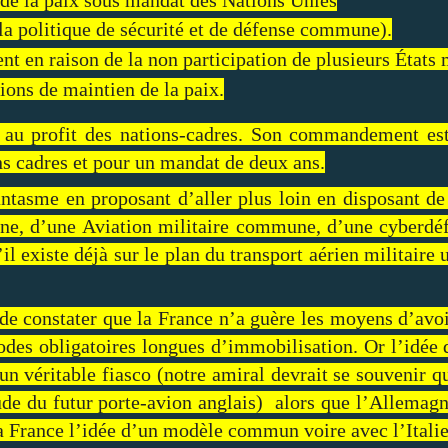
la politique de sécurité et de défense commune).
t en raison de la non participation de plusieurs États
ons de maintien de la paix.
au profit des nations-cadres. Son commandement est
ns cadres et pour un mandat de deux ans.
ntasme en proposant d’aller plus loin en disposant de
ne, d’une Aviation militaire commune, d’une cyber
existe déjà sur le plan du transport aérien militair
 de constater que la France n’a guère les moyens d’avo
odes obligatoires longues d’immobilisation. Or l’idée
n véritable fiasco (notre amiral devrait se souvenir q
tude du futur porte-avion anglais) alors que l’Allemag
la France l’idée d’un modèle commun voire avec l’Itali