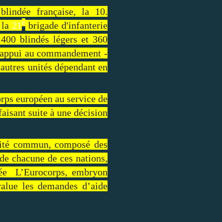
lindée française, la 10.
e
 la
21
brigade d'infanterie
400 blindés légers et 360
e d’appui au commandement -
autres unités dépendant en
orps européen au service de
faisant
suite à une décision
omité commun, composé des
 de chacune de ces nations,
rmée L’Eurocorps, embryon
value les demandes d’aide