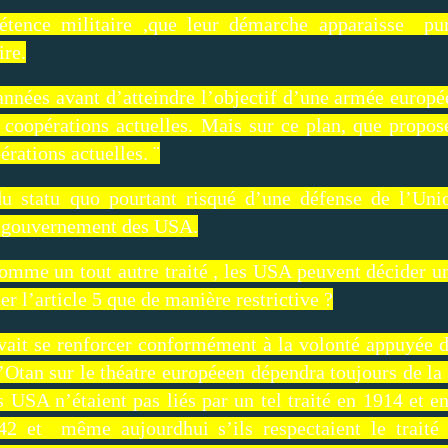
tence militaire ,que leur démarche apparaisse pur
ire.
 années avant d’atteindre l’objectif d’une armée europ
s coopérations actuelles. Mais sur ce plan, que propo
rations actuelles. ¨
du statu quo pourtant risqué d’une défense de l’Un
e gouvernement des USA.
comme un tout autre traité , les USA peuvent décider un
r l’article 5 que de manière restrictive ?
vait se renforcer conformément à la volonté appuyée d
l’Otan sur le théatre européeen dépendra toujours de l
s USA n’étaient pas liés par un tel traité en 1914 et e
2 et même aujourdhui s’ils respectaient le traité ,