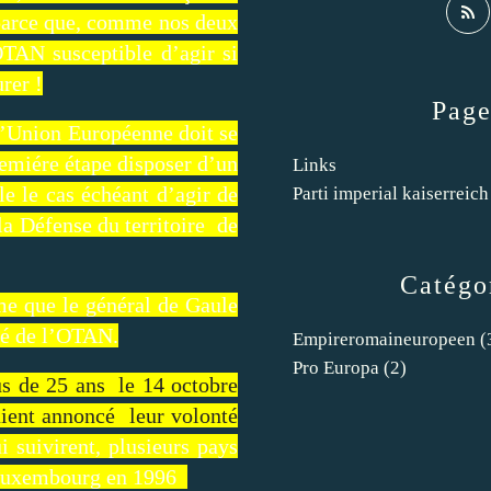
t parce que, comme nos deux
’OTAN susceptible d’agir si
rer !
Page
e l’Union Européenne doit se
remiére étape disposer d’un
Links
e le cas échéant d’agir de
Parti imperial kaiserreich
la Défense du territoire de
Catégo
me que le général de Gaule
ré de l’OTAN.
Empireromaineuropeen
(
Pro Europa
(2)
lus de 25 ans le 14 octobre
aient annoncé leur volonté
i suivirent, plusieurs pays
le Luxembourg en 1996