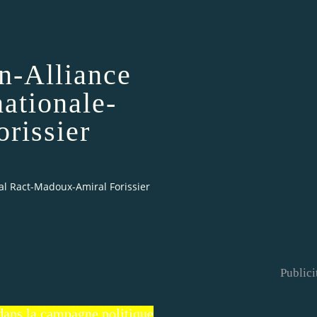
n-Alliance
ationale-
rissier
l Ract-Madoux-Amiral Forissier
Publici
 dans la campagne politique