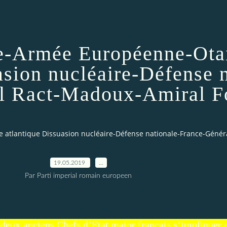
e-Armée Européenne-Ota
asion nucléaire-Défense n
l Ract-Madoux-Amiral Fo
atlantique Dissuasion nucléaire-Défense nationale-France-Généra
19.05.2019
…
Par Parti imperial romain europeen
r deux anciens Chefs d’Etat major français s’impliquer