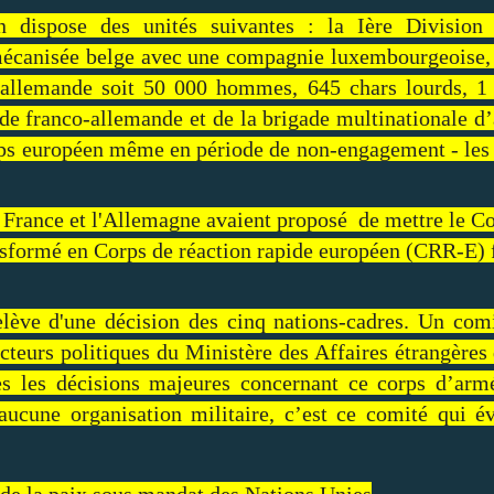
 dispose des unités suivantes : la Ière Division b
écanisée belge avec une compagnie luxembourgeoise,
-allemande soit 50 000 hommes, 645 chars lourds, 1 
rigade franco-allemande et de la brigade multinational
rps européen même en période de non-engagement - les 
la France et l'Allemagne avaient proposé de mettre le C
nsformé en Corps de réaction rapide européen (CRR-E) 
relève d'une décision des cinq nations-cadres. Un c
ecteurs politiques du Ministère des Affaires étrangères
tes les décisions majeures concernant ce corps d’a
cune organisation militaire, c’est ce comité qui é
de la paix sous mandat des Nations Unies